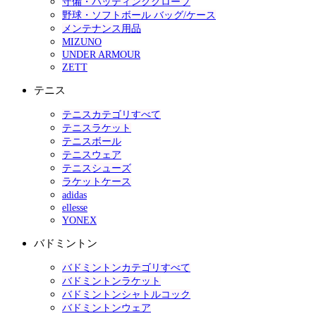
守備・バッティンググローブ
野球・ソフトボール バッグ/ケース
メンテナンス用品
MIZUNO
UNDER ARMOUR
ZETT
テニス
テニスカテゴリすべて
テニスラケット
テニスボール
テニスウェア
テニスシューズ
ラケットケース
adidas
ellesse
YONEX
バドミントン
バドミントンカテゴリすべて
バドミントンラケット
バドミントンシャトルコック
バドミントンウェア