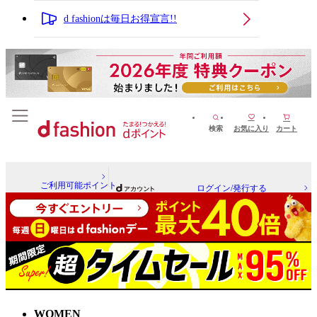
d fashionは毎日お得宣言!!
検索
お気に入り
カート
ご利用可能ポイント
ログイン/発行する
WOMEN