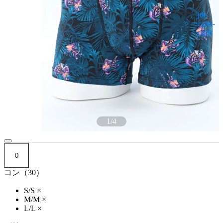
1
/
4
0
コン（30）
S/S
×
M/M
×
L/L
×