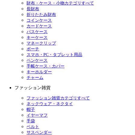
財布・ケース・小物カテゴリすべて
長財布
折りたたみ財布
コインケース
カードケース
パスケース
キーケース
マネークリップ
ポーチ
スマホ・PC・タブレット用品
ペンケース
手帳ケース・カバー
キーホルダー
チャーム
ファッション雑貨
ファッション雑貨カテゴリすべて
ネックウェア・ネクタイ
帽子
イヤーマフ
手袋
ベルト
サスペンダー