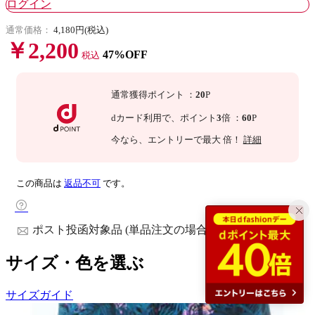
ログイン
通常価格：
4,180円(税込)
￥2,200
47%OFF
税込
通常獲得ポイント
：
20
P
dカード利用で、
ポイント
3
倍
：
60
P
今なら
、エントリーで最大
倍！
詳細
この商品は
返品不可
です。
ポスト投函対象品 (単品注文の場合)
サイズ・色を選ぶ
サイズガイド