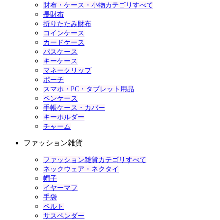
財布・ケース・小物カテゴリすべて
長財布
折りたたみ財布
コインケース
カードケース
パスケース
キーケース
マネークリップ
ポーチ
スマホ・PC・タブレット用品
ペンケース
手帳ケース・カバー
キーホルダー
チャーム
ファッション雑貨
ファッション雑貨カテゴリすべて
ネックウェア・ネクタイ
帽子
イヤーマフ
手袋
ベルト
サスペンダー