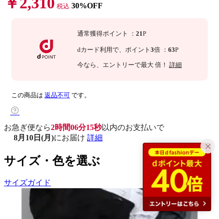
￥2,310
30%OFF
税込
通常獲得ポイント
：
21
P
dカード利用で、
ポイント
3
倍
：
63
P
今なら
、エントリーで最大
倍！
詳細
この商品は
返品不可
です。
お急ぎ便なら
2時間06分14秒
以内
のお支払いで
8月10日(月)
にお届け
詳細
サイズ・色を選ぶ
サイズガイド