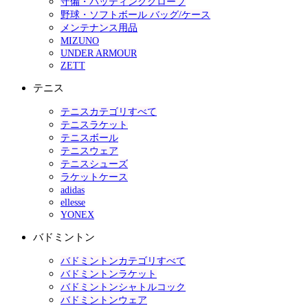
守備・バッティンググローブ
野球・ソフトボール バッグ/ケース
メンテナンス用品
MIZUNO
UNDER ARMOUR
ZETT
テニス
テニスカテゴリすべて
テニスラケット
テニスボール
テニスウェア
テニスシューズ
ラケットケース
adidas
ellesse
YONEX
バドミントン
バドミントンカテゴリすべて
バドミントンラケット
バドミントンシャトルコック
バドミントンウェア