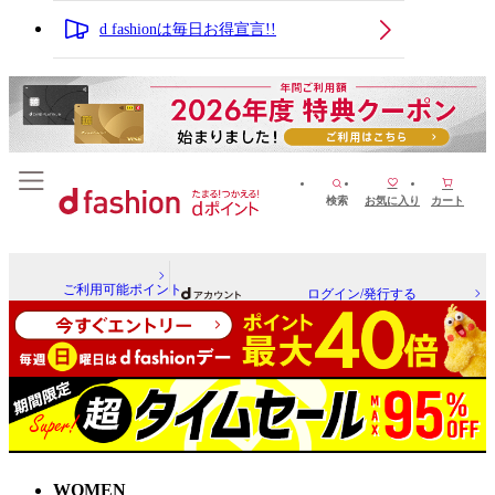
d fashionは毎日お得宣言!!
検索
お気に入り
カート
ご利用可能ポイント
ログイン/発行する
WOMEN