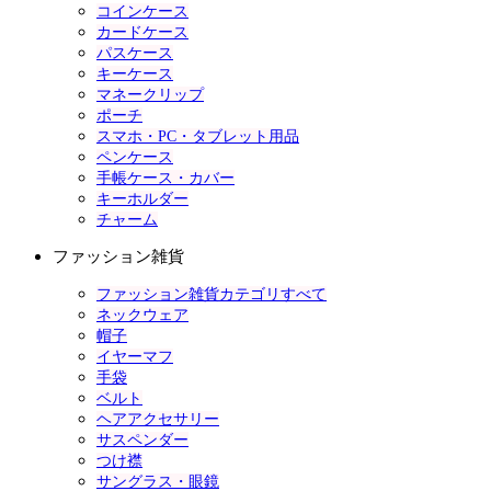
コインケース
カードケース
パスケース
キーケース
マネークリップ
ポーチ
スマホ・PC・タブレット用品
ペンケース
手帳ケース・カバー
キーホルダー
チャーム
ファッション雑貨
ファッション雑貨カテゴリすべて
ネックウェア
帽子
イヤーマフ
手袋
ベルト
ヘアアクセサリー
サスペンダー
つけ襟
サングラス・眼鏡