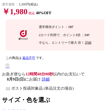
通常価格：
3,300円(税込)
￥1,980
40%OFF
税込
通常獲得ポイント
：
18
P
dカード利用で、
ポイント
3
倍
：
54
P
今なら
、エントリーで最大
倍！
詳細
この商品は
返品不可
です。
お急ぎ便なら
12時間47分59秒
以内
のお支払いで
8月9日(日)
にお届け
詳細
ポスト投函対象品 (単品注文の場合)
サイズ・色を選ぶ