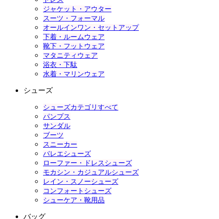
ジャケット・アウター
スーツ・フォーマル
オールインワン・セットアップ
下着・ルームウェア
靴下・フットウェア
マタニティウェア
浴衣・下駄
水着・マリンウェア
シューズ
シューズカテゴリすべて
パンプス
サンダル
ブーツ
スニーカー
バレエシューズ
ローファー・ドレスシューズ
モカシン・カジュアルシューズ
レイン・スノーシューズ
コンフォートシューズ
シューケア・靴用品
バッグ