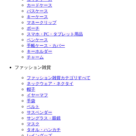
カードケース
パスケース
キーケース
マネークリップ
ポーチ
スマホ・PC・タブレット用品
ペンケース
手帳ケース・カバー
キーホルダー
チャーム
ファッション雑貨
ファッション雑貨カテゴリすべて
ネックウェア・ネクタイ
帽子
イヤーマフ
手袋
ベルト
サスペンダー
サングラス・眼鏡
マスク
タオル・ハンカチ
レイングッズ