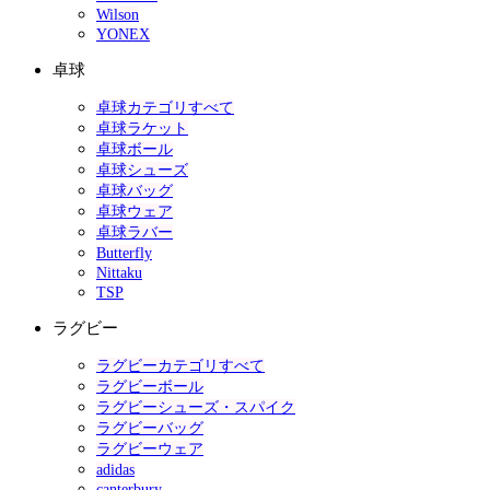
Wilson
YONEX
卓球
卓球カテゴリすべて
卓球ラケット
卓球ボール
卓球シューズ
卓球バッグ
卓球ウェア
卓球ラバー
Butterfly
Nittaku
TSP
ラグビー
ラグビーカテゴリすべて
ラグビーボール
ラグビーシューズ・スパイク
ラグビーバッグ
ラグビーウェア
adidas
canterbury