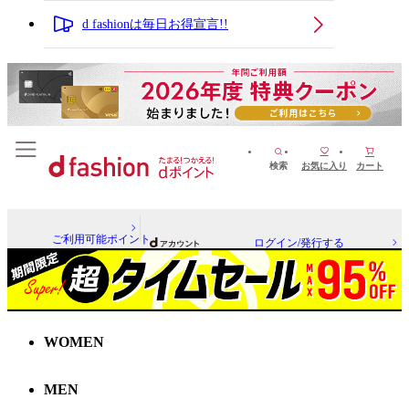
d fashionは毎日お得宣言!!
検索
お気に入り
カート
ご利用可能ポイント
ログイン/発行する
WOMEN
MEN