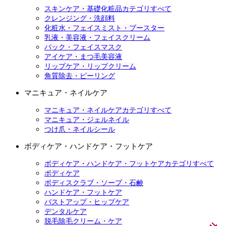
スキンケア・基礎化粧品カテゴリすべて
クレンジング・洗顔料
化粧水・フェイスミスト・ブースター
乳液・美容液・フェイスクリーム
パック・フェイスマスク
アイケア・まつ毛美容液
リップケア・リップクリーム
角質除去・ピーリング
マニキュア・ネイルケア
マニキュア・ネイルケアカテゴリすべて
マニキュア・ジェルネイル
つけ爪・ネイルシール
ボディケア・ハンドケア・フットケア
ボディケア・ハンドケア・フットケアカテゴリすべて
ボディケア
ボディスクラブ・ソープ・石鹸
ハンドケア・フットケア
バストアップ・ヒップケア
デンタルケア
脱毛除毛クリーム・ケア