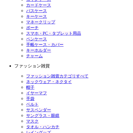
カードケース
パスケース
キーケース
マネークリップ
ポーチ
スマホ・PC・タブレット用品
ペンケース
手帳ケース・カバー
キーホルダー
チャーム
ファッション雑貨
ファッション雑貨カテゴリすべて
ネックウェア・ネクタイ
帽子
イヤーマフ
手袋
ベルト
サスペンダー
サングラス・眼鏡
マスク
タオル・ハンカチ
レイングッズ