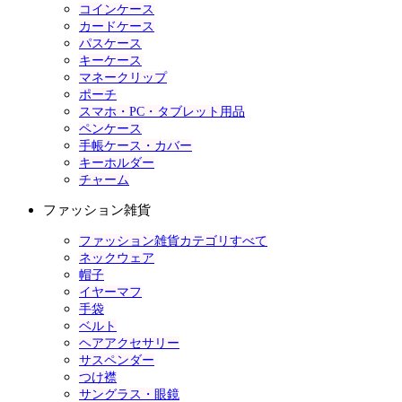
コインケース
カードケース
パスケース
キーケース
マネークリップ
ポーチ
スマホ・PC・タブレット用品
ペンケース
手帳ケース・カバー
キーホルダー
チャーム
ファッション雑貨
ファッション雑貨カテゴリすべて
ネックウェア
帽子
イヤーマフ
手袋
ベルト
ヘアアクセサリー
サスペンダー
つけ襟
サングラス・眼鏡