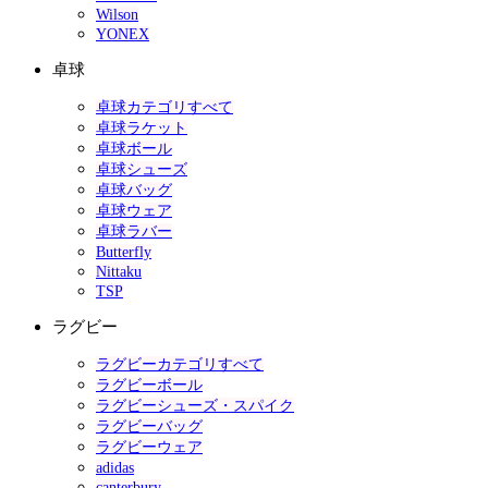
Wilson
YONEX
卓球
卓球カテゴリすべて
卓球ラケット
卓球ボール
卓球シューズ
卓球バッグ
卓球ウェア
卓球ラバー
Butterfly
Nittaku
TSP
ラグビー
ラグビーカテゴリすべて
ラグビーボール
ラグビーシューズ・スパイク
ラグビーバッグ
ラグビーウェア
adidas
canterbury