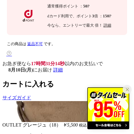
通常獲得ポイント
：
50
P
dカード利用で、
ポイント
3
倍
：
150
P
今なら
、エントリーで最大
倍！
詳細
この商品は
返品不可
です。
お急ぎ便なら
17時間31分14秒
以内
のお支払いで
8月10日(月)
にお届け
詳細
カートに入れる
サイズガイド
OUTLET
グレージュ（18）
￥5,500
税込