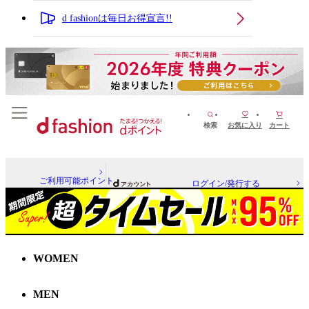
d fashionは毎日お得宣言!!
検索
お気に入り
カート
ご利用可能ポイント
ログイン/発行する
WOMEN
MEN