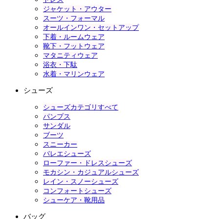
ジャケット・アウター
スーツ・フォーマル
オールインワン・セットアップ
下着・ルームウェア
靴下・フットウェア
マタニティウェア
浴衣・下駄
水着・マリンウェア
シューズ
シューズカテゴリすべて
パンプス
サンダル
ブーツ
スニーカー
バレエシューズ
ローファー・ドレスシューズ
モカシン・カジュアルシューズ
レイン・スノーシューズ
コンフォートシューズ
シューケア・靴用品
バッグ