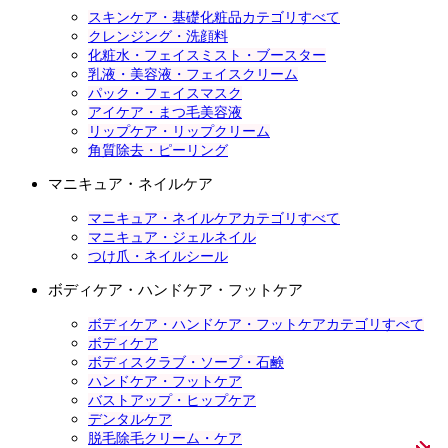
スキンケア・基礎化粧品カテゴリすべて
クレンジング・洗顔料
化粧水・フェイスミスト・ブースター
乳液・美容液・フェイスクリーム
パック・フェイスマスク
アイケア・まつ毛美容液
リップケア・リップクリーム
角質除去・ピーリング
マニキュア・ネイルケア
マニキュア・ネイルケアカテゴリすべて
マニキュア・ジェルネイル
つけ爪・ネイルシール
ボディケア・ハンドケア・フットケア
ボディケア・ハンドケア・フットケアカテゴリすべて
ボディケア
ボディスクラブ・ソープ・石鹸
ハンドケア・フットケア
バストアップ・ヒップケア
デンタルケア
脱毛除毛クリーム・ケア