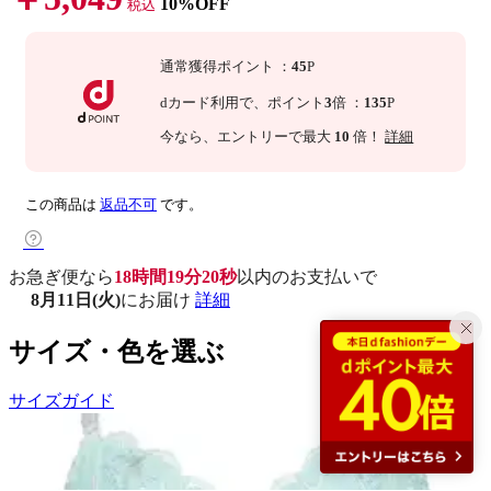
10%OFF
税込
通常獲得ポイント
：
45
P
dカード利用で、
ポイント
3
倍
：
135
P
今なら
、エントリーで最大
10
倍！
詳細
この商品は
返品不可
です。
お急ぎ便なら
18時間19分19秒
以内
のお支払いで
8月11日(火)
にお届け
詳細
サイズ・色を選ぶ
サイズガイド