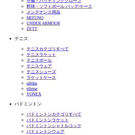
守備・バッティンググローブ
野球・ソフトボール バッグ/ケース
メンテナンス用品
MIZUNO
UNDER ARMOUR
ZETT
テニス
テニスカテゴリすべて
テニスラケット
テニスボール
テニスウェア
テニスシューズ
ラケットケース
adidas
ellesse
YONEX
バドミントン
バドミントンカテゴリすべて
バドミントンラケット
バドミントンシャトルコック
バドミントンウェア