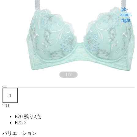
1
/
7
1
TU
E70
残り2点
E75
×
バリエーション