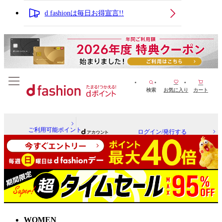
d fashionは毎日お得宣言!!
検索
お気に入り
カート
ご利用可能ポイント
ログイン/発行する
WOMEN