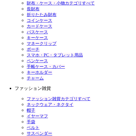
財布・ケース・小物カテゴリすべて
長財布
折りたたみ財布
コインケース
カードケース
パスケース
キーケース
マネークリップ
ポーチ
スマホ・PC・タブレット用品
ペンケース
手帳ケース・カバー
キーホルダー
チャーム
ファッション雑貨
ファッション雑貨カテゴリすべて
ネックウェア・ネクタイ
帽子
イヤーマフ
手袋
ベルト
サスペンダー