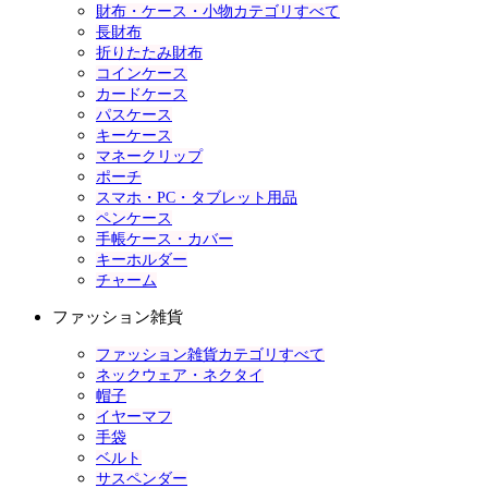
財布・ケース・小物カテゴリすべて
長財布
折りたたみ財布
コインケース
カードケース
パスケース
キーケース
マネークリップ
ポーチ
スマホ・PC・タブレット用品
ペンケース
手帳ケース・カバー
キーホルダー
チャーム
ファッション雑貨
ファッション雑貨カテゴリすべて
ネックウェア・ネクタイ
帽子
イヤーマフ
手袋
ベルト
サスペンダー