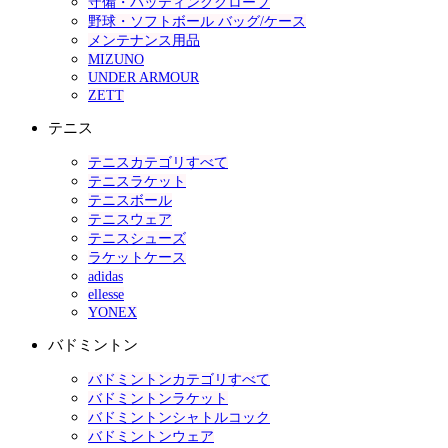
守備・バッティンググローブ
野球・ソフトボール バッグ/ケース
メンテナンス用品
MIZUNO
UNDER ARMOUR
ZETT
テニス
テニスカテゴリすべて
テニスラケット
テニスボール
テニスウェア
テニスシューズ
ラケットケース
adidas
ellesse
YONEX
バドミントン
バドミントンカテゴリすべて
バドミントンラケット
バドミントンシャトルコック
バドミントンウェア