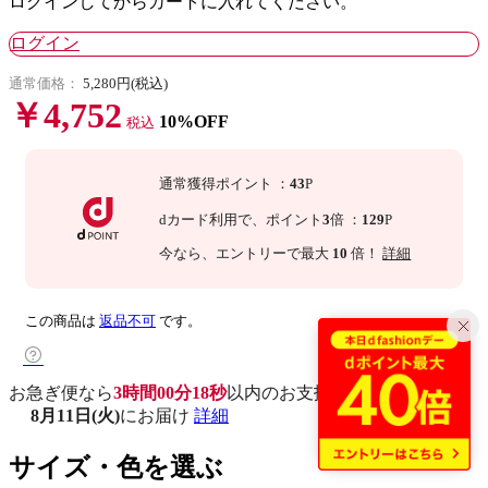
ログインしてからカートに入れてください。
ログイン
通常価格：
5,280円(税込)
￥4,752
10%OFF
税込
通常獲得ポイント
：
43
P
dカード利用で、
ポイント
3
倍
：
129
P
今なら
、エントリーで最大
10
倍！
詳細
この商品は
返品不可
です。
お急ぎ便なら
3時間00分17秒
以内
のお支払いで
8月11日(火)
にお届け
詳細
サイズ・色を選ぶ