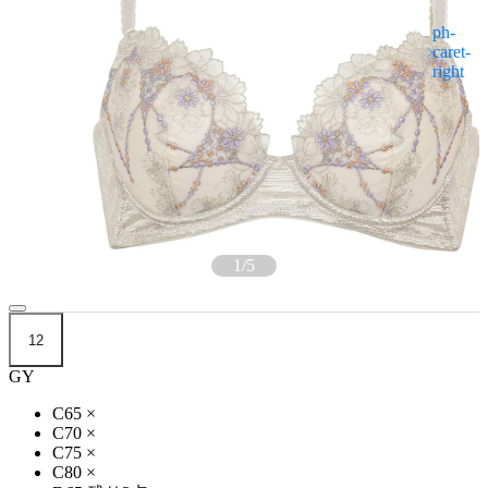
1
/
5
12
GY
C65
×
C70
×
C75
×
C80
×