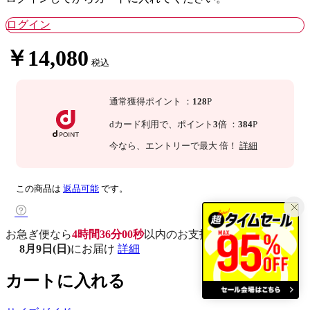
ログイン
￥14,080
税込
通常獲得ポイント
：
128
P
dカード利用で、
ポイント
3
倍
：
384
P
今なら
、エントリーで最大
倍！
詳細
この商品は
返品可能
です。
お急ぎ便なら
4時間35分59秒
以内
のお支払いで
8月9日(日)
にお届け
詳細
カートに入れる