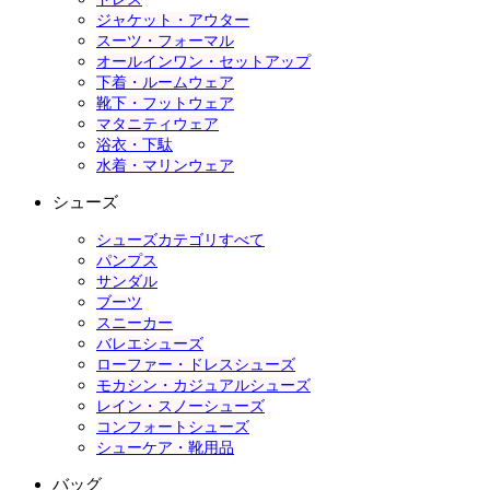
ジャケット・アウター
スーツ・フォーマル
オールインワン・セットアップ
下着・ルームウェア
靴下・フットウェア
マタニティウェア
浴衣・下駄
水着・マリンウェア
シューズ
シューズカテゴリすべて
パンプス
サンダル
ブーツ
スニーカー
バレエシューズ
ローファー・ドレスシューズ
モカシン・カジュアルシューズ
レイン・スノーシューズ
コンフォートシューズ
シューケア・靴用品
バッグ