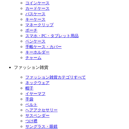
コインケース
カードケース
パスケース
キーケース
マネークリップ
ポーチ
スマホ・PC・タブレット用品
ペンケース
手帳ケース・カバー
キーホルダー
チャーム
ファッション雑貨
ファッション雑貨カテゴリすべて
ネックウェア
帽子
イヤーマフ
手袋
ベルト
ヘアアクセサリー
サスペンダー
つけ襟
サングラス・眼鏡