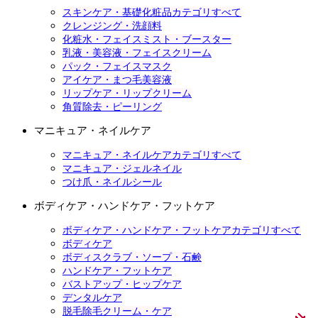
スキンケア・基礎化粧品カテゴリすべて
クレンジング・洗顔料
化粧水・フェイスミスト・ブースター
乳液・美容液・フェイスクリーム
パック・フェイスマスク
アイケア・まつ毛美容液
リップケア・リップクリーム
角質除去・ピーリング
マニキュア・ネイルケア
マニキュア・ネイルケアカテゴリすべて
マニキュア・ジェルネイル
つけ爪・ネイルシール
ボディケア・ハンドケア・フットケア
ボディケア・ハンドケア・フットケアカテゴリすべて
ボディケア
ボディスクラブ・ソープ・石鹸
ハンドケア・フットケア
バストアップ・ヒップケア
デンタルケア
脱毛除毛クリーム・ケア