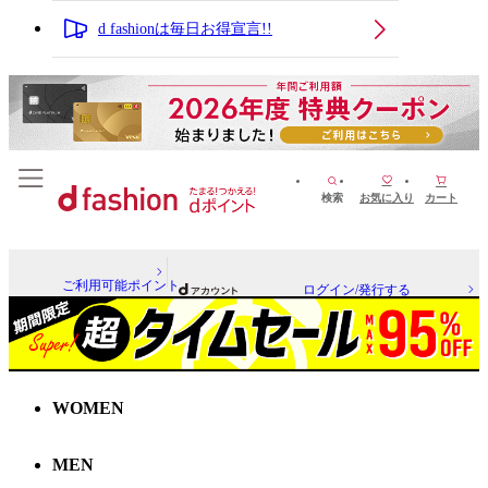
d fashionは毎日お得宣言!!
検索
お気に入り
カート
ご利用可能ポイント
ログイン/発行する
WOMEN
MEN