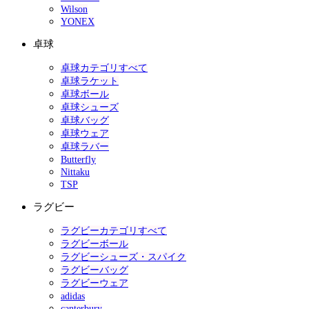
Wilson
YONEX
卓球
卓球カテゴリすべて
卓球ラケット
卓球ボール
卓球シューズ
卓球バッグ
卓球ウェア
卓球ラバー
Butterfly
Nittaku
TSP
ラグビー
ラグビーカテゴリすべて
ラグビーボール
ラグビーシューズ・スパイク
ラグビーバッグ
ラグビーウェア
adidas
canterbury