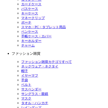
カードケース
パスケース
キーケース
マネークリップ
ポーチ
スマホ・PC・タブレット用品
ペンケース
手帳ケース・カバー
キーホルダー
チャーム
ファッション雑貨
ファッション雑貨カテゴリすべて
ネックウェア・ネクタイ
帽子
イヤーマフ
手袋
ベルト
サスペンダー
サングラス・眼鏡
マスク
タオル・ハンカチ
レイングッズ