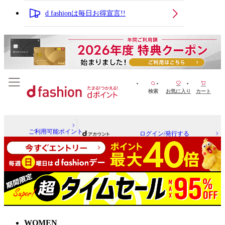
d fashionは毎日お得宣言!!
検索
お気に入り
カート
ご利用可能ポイント
ログイン/発行する
WOMEN