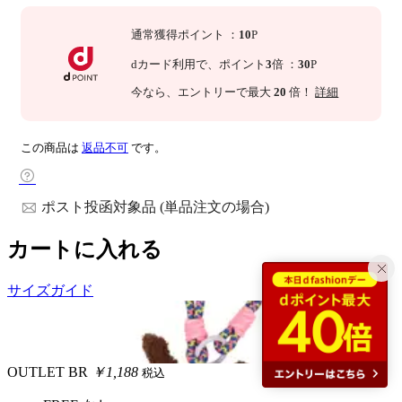
通常獲得ポイント
：
10
P
dカード利用で、
ポイント
3
倍
：
30
P
今なら
、エントリーで最大
20
倍！
詳細
この商品は
返品不可
です。
ポスト投函対象品 (単品注文の場合)
カートに入れる
サイズガイド
OUTLET
BR
￥1,188
税込