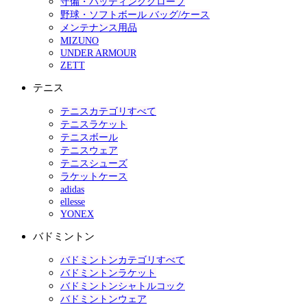
守備・バッティンググローブ
野球・ソフトボール バッグ/ケース
メンテナンス用品
MIZUNO
UNDER ARMOUR
ZETT
テニス
テニスカテゴリすべて
テニスラケット
テニスボール
テニスウェア
テニスシューズ
ラケットケース
adidas
ellesse
YONEX
バドミントン
バドミントンカテゴリすべて
バドミントンラケット
バドミントンシャトルコック
バドミントンウェア