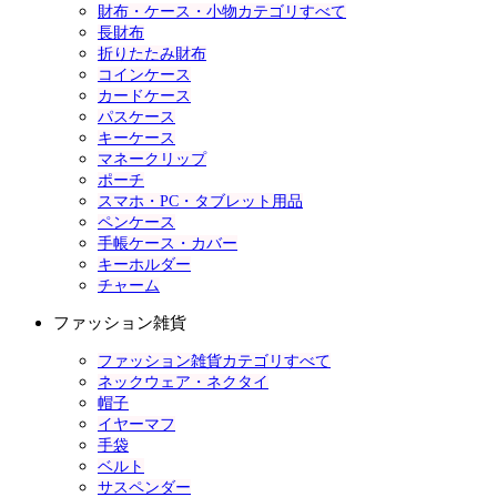
財布・ケース・小物カテゴリすべて
長財布
折りたたみ財布
コインケース
カードケース
パスケース
キーケース
マネークリップ
ポーチ
スマホ・PC・タブレット用品
ペンケース
手帳ケース・カバー
キーホルダー
チャーム
ファッション雑貨
ファッション雑貨カテゴリすべて
ネックウェア・ネクタイ
帽子
イヤーマフ
手袋
ベルト
サスペンダー