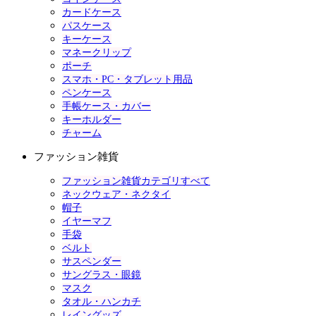
カードケース
パスケース
キーケース
マネークリップ
ポーチ
スマホ・PC・タブレット用品
ペンケース
手帳ケース・カバー
キーホルダー
チャーム
ファッション雑貨
ファッション雑貨カテゴリすべて
ネックウェア・ネクタイ
帽子
イヤーマフ
手袋
ベルト
サスペンダー
サングラス・眼鏡
マスク
タオル・ハンカチ
レイングッズ