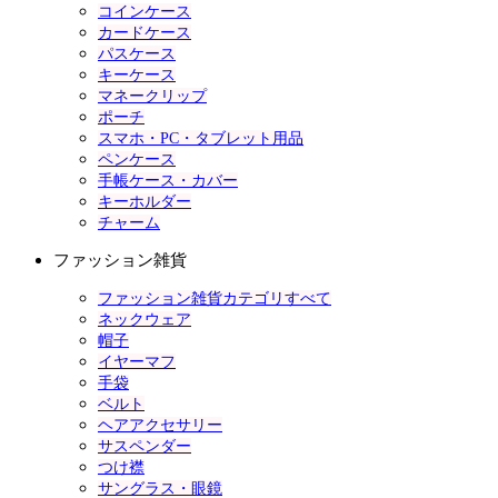
コインケース
カードケース
パスケース
キーケース
マネークリップ
ポーチ
スマホ・PC・タブレット用品
ペンケース
手帳ケース・カバー
キーホルダー
チャーム
ファッション雑貨
ファッション雑貨カテゴリすべて
ネックウェア
帽子
イヤーマフ
手袋
ベルト
ヘアアクセサリー
サスペンダー
つけ襟
サングラス・眼鏡