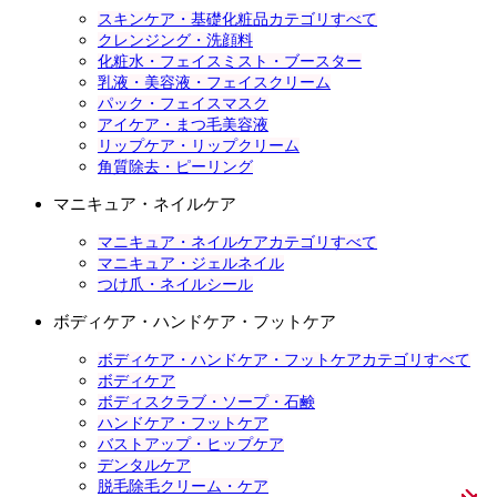
スキンケア・基礎化粧品カテゴリすべて
クレンジング・洗顔料
化粧水・フェイスミスト・ブースター
乳液・美容液・フェイスクリーム
パック・フェイスマスク
アイケア・まつ毛美容液
リップケア・リップクリーム
角質除去・ピーリング
マニキュア・ネイルケア
マニキュア・ネイルケアカテゴリすべて
マニキュア・ジェルネイル
つけ爪・ネイルシール
ボディケア・ハンドケア・フットケア
ボディケア・ハンドケア・フットケアカテゴリすべて
ボディケア
ボディスクラブ・ソープ・石鹸
ハンドケア・フットケア
バストアップ・ヒップケア
デンタルケア
脱毛除毛クリーム・ケア