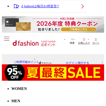
d fashionは毎日お得宣言!!
検索
お気に入り
カート
ご利用可能ポイント
ログイン/発行する
WOMEN
MEN