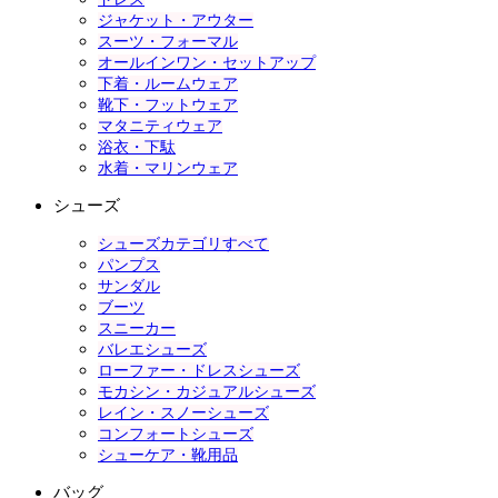
ジャケット・アウター
スーツ・フォーマル
オールインワン・セットアップ
下着・ルームウェア
靴下・フットウェア
マタニティウェア
浴衣・下駄
水着・マリンウェア
シューズ
シューズカテゴリすべて
パンプス
サンダル
ブーツ
スニーカー
バレエシューズ
ローファー・ドレスシューズ
モカシン・カジュアルシューズ
レイン・スノーシューズ
コンフォートシューズ
シューケア・靴用品
バッグ