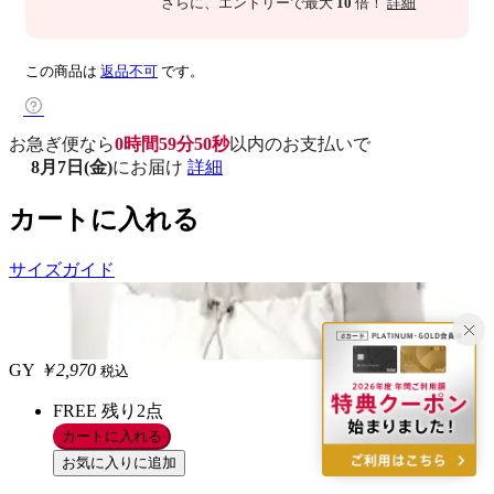
さらに
、エントリーで最大
10
倍！
詳細
この商品は
返品不可
です。
お急ぎ便なら
0時間59分49秒
以内
のお支払いで
8月7日(金)
にお届け
詳細
カートに入れる
サイズガイド
GY
￥2,970
税込
FREE
残り2点
カートに入れる
お気に入りに追加