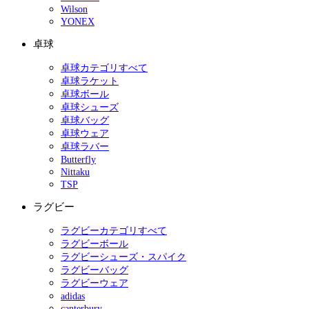
Wilson
YONEX
卓球
卓球カテゴリすべて
卓球ラケット
卓球ボール
卓球シューズ
卓球バッグ
卓球ウェア
卓球ラバー
Butterfly
Nittaku
TSP
ラグビー
ラグビーカテゴリすべて
ラグビーボール
ラグビーシューズ・スパイク
ラグビーバッグ
ラグビーウェア
adidas
canterbury