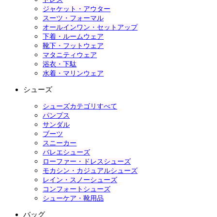
ジャケット・アウター
スーツ・フォーマル
オールインワン・セットアップ
下着・ルームウェア
靴下・フットウェア
マタニティウェア
浴衣・下駄
水着・マリンウェア
シューズ
シューズカテゴリすべて
パンプス
サンダル
ブーツ
スニーカー
バレエシューズ
ローファー・ドレスシューズ
モカシン・カジュアルシューズ
レイン・スノーシューズ
コンフォートシューズ
シューケア・靴用品
バッグ