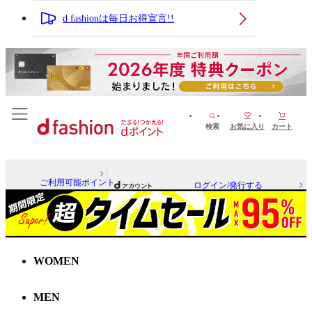
d fashionは毎日お得宣言!!
検索
お気に入り
カート
ご利用可能ポイント
ログイン/発行する
WOMEN
MEN