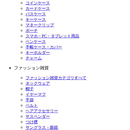
コインケース
カードケース
パスケース
キーケース
マネークリップ
ポーチ
スマホ・PC・タブレット用品
ペンケース
手帳ケース・カバー
キーホルダー
チャーム
ファッション雑貨
ファッション雑貨カテゴリすべて
ネックウェア
帽子
イヤーマフ
手袋
ベルト
ヘアアクセサリー
サスペンダー
つけ襟
サングラス・眼鏡