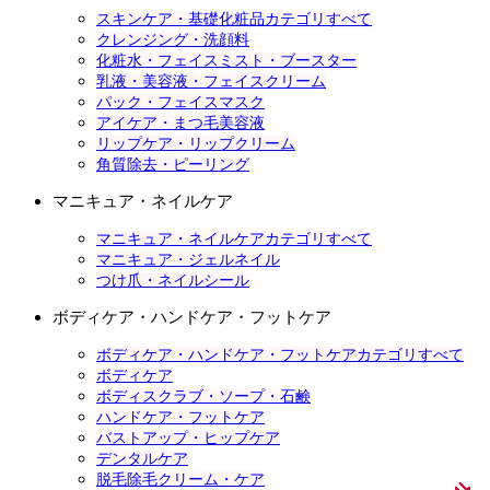
スキンケア・基礎化粧品カテゴリすべて
クレンジング・洗顔料
化粧水・フェイスミスト・ブースター
乳液・美容液・フェイスクリーム
パック・フェイスマスク
アイケア・まつ毛美容液
リップケア・リップクリーム
角質除去・ピーリング
マニキュア・ネイルケア
マニキュア・ネイルケアカテゴリすべて
マニキュア・ジェルネイル
つけ爪・ネイルシール
ボディケア・ハンドケア・フットケア
ボディケア・ハンドケア・フットケアカテゴリすべて
ボディケア
ボディスクラブ・ソープ・石鹸
ハンドケア・フットケア
バストアップ・ヒップケア
デンタルケア
脱毛除毛クリーム・ケア