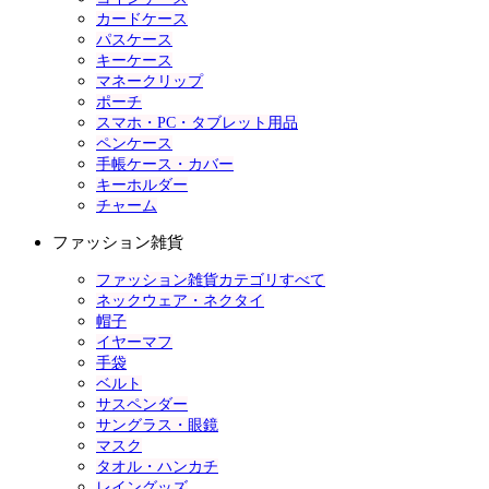
カードケース
パスケース
キーケース
マネークリップ
ポーチ
スマホ・PC・タブレット用品
ペンケース
手帳ケース・カバー
キーホルダー
チャーム
ファッション雑貨
ファッション雑貨カテゴリすべて
ネックウェア・ネクタイ
帽子
イヤーマフ
手袋
ベルト
サスペンダー
サングラス・眼鏡
マスク
タオル・ハンカチ
レイングッズ