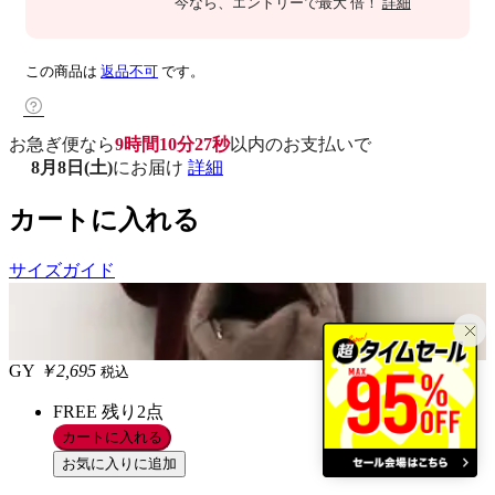
今なら
、エントリーで最大
倍！
詳細
この商品は
返品不可
です。
お急ぎ便なら
9時間10分26秒
以内
のお支払いで
8月8日(土)
にお届け
詳細
カートに入れる
サイズガイド
GY
￥2,695
税込
FREE
残り2点
カートに入れる
お気に入りに追加