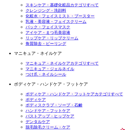
スキンケア・基礎化粧品カテゴリすべて
クレンジング・洗顔料
化粧水・フェイスミスト・ブースター
乳液・美容液・フェイスクリーム
パック・フェイスマスク
アイケア・まつ毛美容液
リップケア・リップクリーム
角質除去・ピーリング
マニキュア・ネイルケア
マニキュア・ネイルケアカテゴリすべて
マニキュア・ジェルネイル
つけ爪・ネイルシール
ボディケア・ハンドケア・フットケア
ボディケア・ハンドケア・フットケアカテゴリすべて
ボディケア
ボディスクラブ・ソープ・石鹸
ハンドケア・フットケア
バストアップ・ヒップケア
デンタルケア
脱毛除毛クリーム・ケア