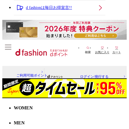
d fashionは毎日お得宣言!!
検索
お気に入り
カート
ご利用可能ポイント
ログイン/発行する
WOMEN
MEN