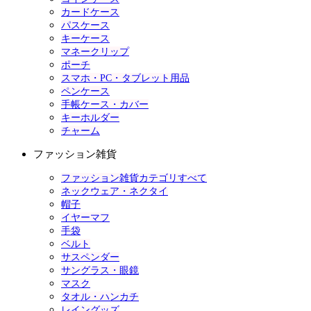
カードケース
パスケース
キーケース
マネークリップ
ポーチ
スマホ・PC・タブレット用品
ペンケース
手帳ケース・カバー
キーホルダー
チャーム
ファッション雑貨
ファッション雑貨カテゴリすべて
ネックウェア・ネクタイ
帽子
イヤーマフ
手袋
ベルト
サスペンダー
サングラス・眼鏡
マスク
タオル・ハンカチ
レイングッズ