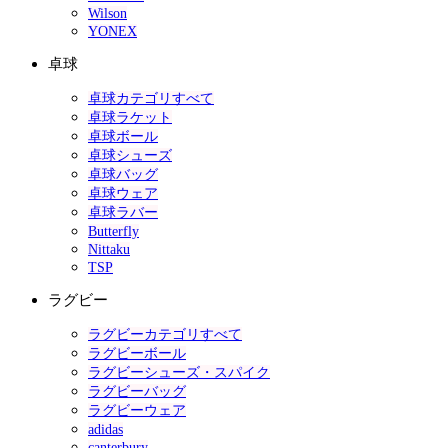
Wilson
YONEX
卓球
卓球カテゴリすべて
卓球ラケット
卓球ボール
卓球シューズ
卓球バッグ
卓球ウェア
卓球ラバー
Butterfly
Nittaku
TSP
ラグビー
ラグビーカテゴリすべて
ラグビーボール
ラグビーシューズ・スパイク
ラグビーバッグ
ラグビーウェア
adidas
canterbury