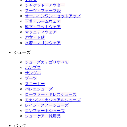
ジャケット・アウター
スーツ・フォーマル
オールインワン・セットアップ
下着・ルームウェア
靴下・フットウェア
マタニティウェア
浴衣・下駄
水着・マリンウェア
シューズ
シューズカテゴリすべて
パンプス
サンダル
ブーツ
スニーカー
バレエシューズ
ローファー・ドレスシューズ
モカシン・カジュアルシューズ
レイン・スノーシューズ
コンフォートシューズ
シューケア・靴用品
バッグ