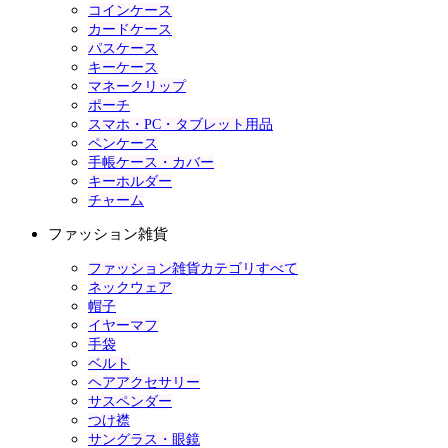
コインケース
カードケース
パスケース
キーケース
マネークリップ
ポーチ
スマホ・PC・タブレット用品
ペンケース
手帳ケース・カバー
キーホルダー
チャーム
ファッション雑貨
ファッション雑貨カテゴリすべて
ネックウェア
帽子
イヤーマフ
手袋
ベルト
ヘアアクセサリー
サスペンダー
つけ襟
サングラス・眼鏡