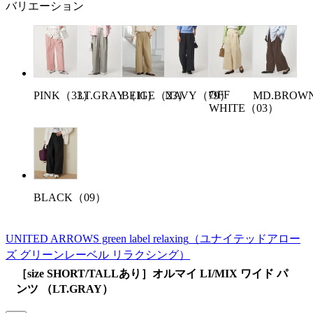
バリエーション
OFF
PINK（33）
BEIGE（23）
NAVY（79）
MD.BROW
LT.GRAY（11）
WHITE（03）
BLACK（09）
UNITED ARROWS green label relaxing
（ユナイテッドアロー
ズ グリーンレーベル リラクシング）
［size SHORT/TALLあり］オルマイ LI/MIX ワイド パ
ンツ （LT.GRAY）