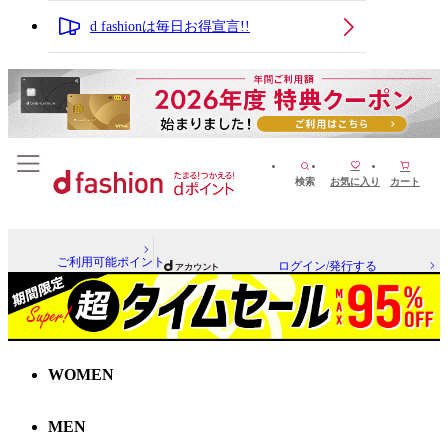
d fashionは毎日お得宣言!!
検索
お気に入り
カート
ご利用可能ポイント
ログイン/発行する
WOMEN
MEN