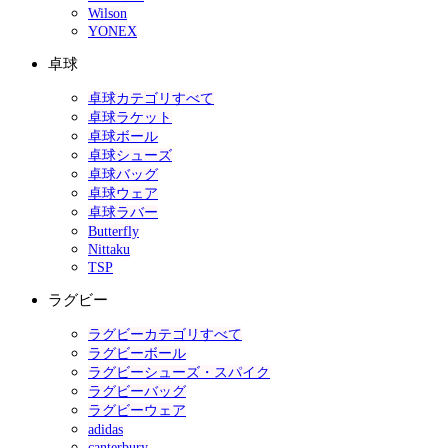
Wilson
YONEX
卓球
卓球カテゴリすべて
卓球ラケット
卓球ボール
卓球シューズ
卓球バッグ
卓球ウェア
卓球ラバー
Butterfly
Nittaku
TSP
ラグビー
ラグビーカテゴリすべて
ラグビーボール
ラグビーシューズ・スパイク
ラグビーバッグ
ラグビーウェア
adidas
canterbury