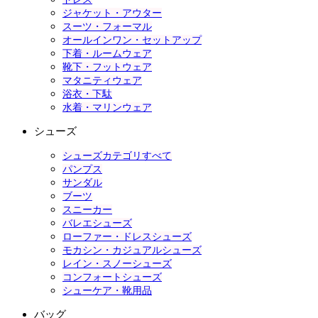
ジャケット・アウター
スーツ・フォーマル
オールインワン・セットアップ
下着・ルームウェア
靴下・フットウェア
マタニティウェア
浴衣・下駄
水着・マリンウェア
シューズ
シューズカテゴリすべて
パンプス
サンダル
ブーツ
スニーカー
バレエシューズ
ローファー・ドレスシューズ
モカシン・カジュアルシューズ
レイン・スノーシューズ
コンフォートシューズ
シューケア・靴用品
バッグ