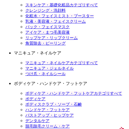
スキンケア・基礎化粧品カテゴリすべて
クレンジング・洗顔料
化粧水・フェイスミスト・ブースター
乳液・美容液・フェイスクリーム
パック・フェイスマスク
アイケア・まつ毛美容液
リップケア・リップクリーム
角質除去・ピーリング
マニキュア・ネイルケア
マニキュア・ネイルケアカテゴリすべて
マニキュア・ジェルネイル
つけ爪・ネイルシール
ボディケア・ハンドケア・フットケア
ボディケア・ハンドケア・フットケアカテゴリすべて
ボディケア
ボディスクラブ・ソープ・石鹸
ハンドケア・フットケア
バストアップ・ヒップケア
デンタルケア
脱毛除毛クリーム・ケア