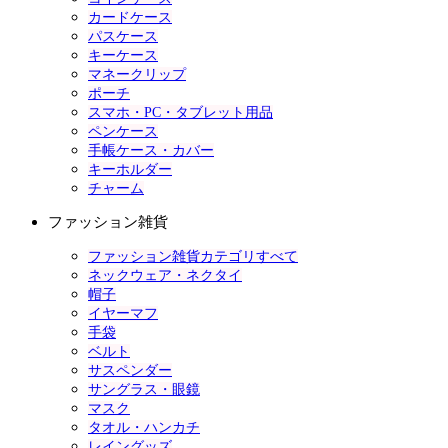
カードケース
パスケース
キーケース
マネークリップ
ポーチ
スマホ・PC・タブレット用品
ペンケース
手帳ケース・カバー
キーホルダー
チャーム
ファッション雑貨
ファッション雑貨カテゴリすべて
ネックウェア・ネクタイ
帽子
イヤーマフ
手袋
ベルト
サスペンダー
サングラス・眼鏡
マスク
タオル・ハンカチ
レイングッズ