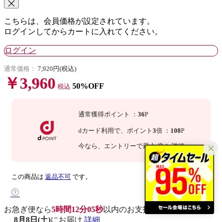
こちらは、会員価格が設定されています。
ログインしてからカートに入れてください。
ログイン
通常価格：
7,920円(税込)
￥3,960
50%OFF
税込
通常獲得ポイント
：
36
P
dカード利用で、
ポイント
3
倍
：
108
P
今なら
、エントリーで最大
倍！
詳細
この商品は
返品不可
です。
お急ぎ便なら
5時間12分04秒
以内
のお支払いで
8月8日(土)
にお届け
詳細