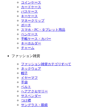
コインケース
カードケース
パスケース
キーケース
マネークリップ
ポーチ
スマホ・PC・タブレット用品
ペンケース
手帳ケース・カバー
キーホルダー
チャーム
ファッション雑貨
ファッション雑貨カテゴリすべて
ネックウェア
帽子
イヤーマフ
手袋
ベルト
ヘアアクセサリー
サスペンダー
つけ襟
サングラス・眼鏡