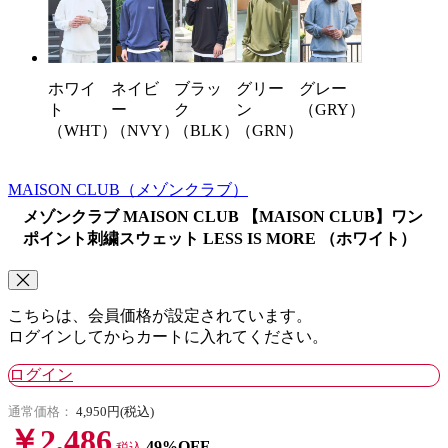
ネイビ
ブラッ
グリー
グレー
ホワイ
ー
ク
ン
（GRY）
ト
（NVY）
（BLK）
（GRN）
（WHT）
MAISON CLUB
（メゾンクラブ）
メゾンクラブ MAISON CLUB 【MAISON CLUB】ワン
ポイント刺繍スウェット LESS IS MORE （ホワイト）
こちらは、会員価格が設定されています。
ログインしてからカートに入れてください。
ログイン
通常価格：
4,950円(税込)
￥2,486
49%OFF
税込