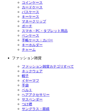
コインケース
カードケース
パスケース
キーケース
マネークリップ
ポーチ
スマホ・PC・タブレット用品
ペンケース
手帳ケース・カバー
キーホルダー
チャーム
ファッション雑貨
ファッション雑貨カテゴリすべて
ネックウェア
帽子
イヤーマフ
手袋
ベルト
ヘアアクセサリー
サスペンダー
つけ襟
サングラス・眼鏡