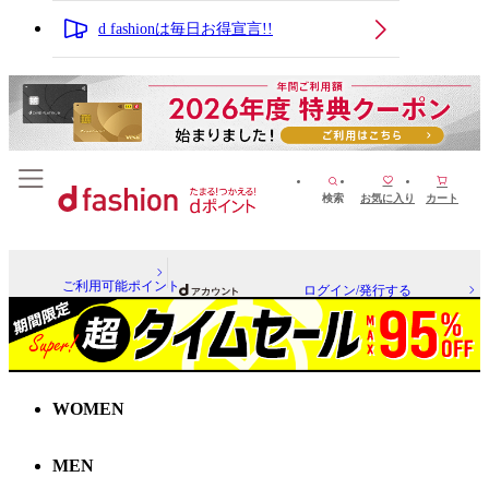
d fashionは毎日お得宣言!!
検索
お気に入り
カート
ご利用可能ポイント
ログイン/発行する
WOMEN
MEN