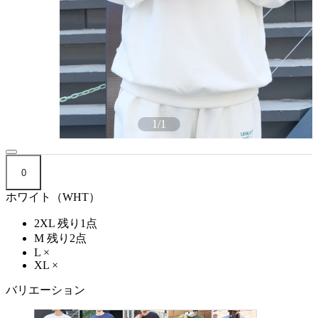
1
/
1
0
ホワイト（WHT）
2XL
残り1点
M
残り2点
L
×
XL
×
バリエーション