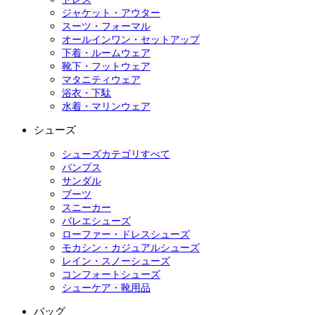
ジャケット・アウター
スーツ・フォーマル
オールインワン・セットアップ
下着・ルームウェア
靴下・フットウェア
マタニティウェア
浴衣・下駄
水着・マリンウェア
シューズ
シューズカテゴリすべて
パンプス
サンダル
ブーツ
スニーカー
バレエシューズ
ローファー・ドレスシューズ
モカシン・カジュアルシューズ
レイン・スノーシューズ
コンフォートシューズ
シューケア・靴用品
バッグ