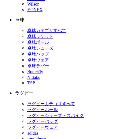
Wilson
YONEX
卓球
卓球カテゴリすべて
卓球ラケット
卓球ボール
卓球シューズ
卓球バッグ
卓球ウェア
卓球ラバー
Butterfly
Nittaku
TSP
ラグビー
ラグビーカテゴリすべて
ラグビーボール
ラグビーシューズ・スパイク
ラグビーバッグ
ラグビーウェア
adidas
canterbury