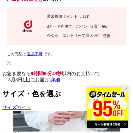
通常獲得ポイント
：
22
P
dカード利用で、
ポイント
3
倍
：
66
P
今なら
、エントリーで最大
倍！
詳細
この商品は
返品不可
です。
お急ぎ便なら
9時間06分49秒
以内
のお支払いで
8月8日(土)
にお届け
詳細
サイズ・色を選ぶ
サイズガイド