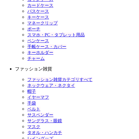
カードケース
パスケース
キーケース
マネークリップ
ポーチ
スマホ・PC・タブレット用品
ペンケース
手帳ケース・カバー
キーホルダー
チャーム
ファッション雑貨
ファッション雑貨カテゴリすべて
ネックウェア・ネクタイ
帽子
イヤーマフ
手袋
ベルト
サスペンダー
サングラス・眼鏡
マスク
タオル・ハンカチ
レイングッズ