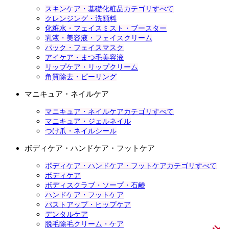
スキンケア・基礎化粧品カテゴリすべて
クレンジング・洗顔料
化粧水・フェイスミスト・ブースター
乳液・美容液・フェイスクリーム
パック・フェイスマスク
アイケア・まつ毛美容液
リップケア・リップクリーム
角質除去・ピーリング
マニキュア・ネイルケア
マニキュア・ネイルケアカテゴリすべて
マニキュア・ジェルネイル
つけ爪・ネイルシール
ボディケア・ハンドケア・フットケア
ボディケア・ハンドケア・フットケアカテゴリすべて
ボディケア
ボディスクラブ・ソープ・石鹸
ハンドケア・フットケア
バストアップ・ヒップケア
デンタルケア
脱毛除毛クリーム・ケア