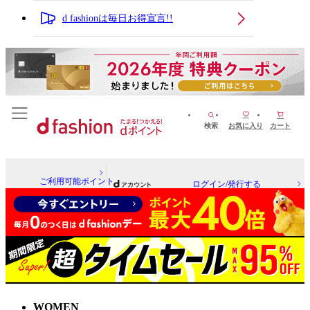
d fashionは毎日お得宣言!!
検索
お気に入り
カート
ご利用可能ポイント
ログイン/発行する
WOMEN