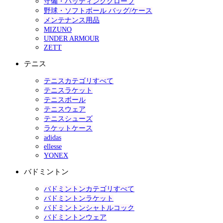
守備・バッティンググローブ
野球・ソフトボール バッグ/ケース
メンテナンス用品
MIZUNO
UNDER ARMOUR
ZETT
テニス
テニスカテゴリすべて
テニスラケット
テニスボール
テニスウェア
テニスシューズ
ラケットケース
adidas
ellesse
YONEX
バドミントン
バドミントンカテゴリすべて
バドミントンラケット
バドミントンシャトルコック
バドミントンウェア