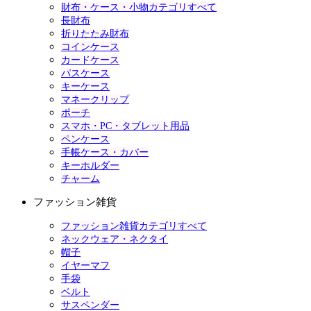
財布・ケース・小物カテゴリすべて
長財布
折りたたみ財布
コインケース
カードケース
パスケース
キーケース
マネークリップ
ポーチ
スマホ・PC・タブレット用品
ペンケース
手帳ケース・カバー
キーホルダー
チャーム
ファッション雑貨
ファッション雑貨カテゴリすべて
ネックウェア・ネクタイ
帽子
イヤーマフ
手袋
ベルト
サスペンダー