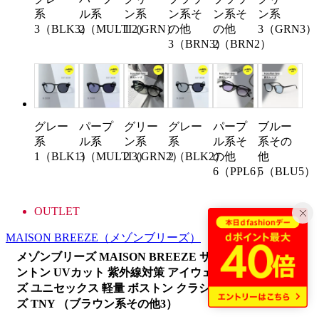
系
ル系
ン系
ン系そ
ン系そ
ン系
3（BLK3）
2（MULTI2）
1（GRN）
の他
の他
3（GRN3）
3（BRN3）
2（BRN2）
グレー
パープ
グリー
グレー
パープ
ブルー
系
ル系
ン系
系
ル系そ
系その
1（BLK1）
3（MULTI3）
2（GRN2）
2（BLK2）
の他
他
6（PPL6）
5（BLU5）
OUTLET
MAISON BREEZE
（メゾンブリーズ）
メゾンブリーズ MAISON BREEZE サングラス ウェリ
ントン UVカット 紫外線対策 アイウェア 眼鏡 調光レン
ズ ユニセックス 軽量 ボストン クラシック カラーレン
ズ TNY （ブラウン系その他3）