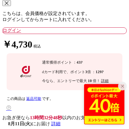
こちらは、会員価格が設定されています。
ログインしてからカートに入れてください。
ログイン
￥4,730
税込
通常獲得ポイント
：
43
P
dカード利用で、
ポイント
3
倍
：
129
P
今なら
、エントリーで最大
10
倍！
詳細
この商品は
返品可能
です。
お急ぎ便なら
13時間32分47秒
以内
のお支払いで
8月11日(火)
にお届け
詳細