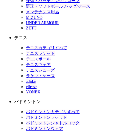
守備・バッティンググローブ
野球・ソフトボール バッグ/ケース
メンテナンス用品
MIZUNO
UNDER ARMOUR
ZETT
テニス
テニスカテゴリすべて
テニスラケット
テニスボール
テニスウェア
テニスシューズ
ラケットケース
adidas
ellesse
YONEX
バドミントン
バドミントンカテゴリすべて
バドミントンラケット
バドミントンシャトルコック
バドミントンウェア