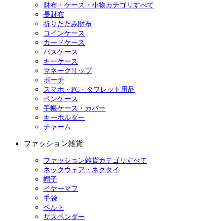
財布・ケース・小物カテゴリすべて
長財布
折りたたみ財布
コインケース
カードケース
パスケース
キーケース
マネークリップ
ポーチ
スマホ・PC・タブレット用品
ペンケース
手帳ケース・カバー
キーホルダー
チャーム
ファッション雑貨
ファッション雑貨カテゴリすべて
ネックウェア・ネクタイ
帽子
イヤーマフ
手袋
ベルト
サスペンダー