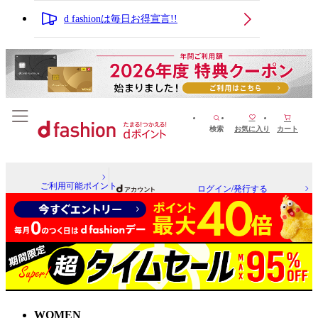
d fashionは毎日お得宣言!!
検索
お気に入り
カート
ご利用可能ポイント
ログイン/発行する
WOMEN