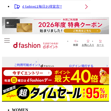
d fashionは毎日お得宣言!!
検索
お気に入り
カート
ご利用可能ポイント
ログイン/発行する
WOMEN