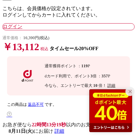
こちらは、会員価格が設定されています。
ログインしてからカートに入れてください。
ログイン
通常価格：
16,390円(税込)
￥13,112
タイムセール20%OFF
税込
通常獲得ポイント
：
119
P
dカード利用で、
ポイント
3
倍
：
357
P
今なら
、エントリーで最大
10
倍！
詳細
この商品は
返品不可
です。
お急ぎ便なら
22時間13分18秒
以内
のお支払いで
8月11日(火)
にお届け
詳細