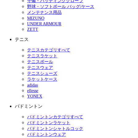
守備・バッティンググローブ
野球・ソフトボール バッグ/ケース
メンテナンス用品
MIZUNO
UNDER ARMOUR
ZETT
テニス
テニスカテゴリすべて
テニスラケット
テニスボール
テニスウェア
テニスシューズ
ラケットケース
adidas
ellesse
YONEX
バドミントン
バドミントンカテゴリすべて
バドミントンラケット
バドミントンシャトルコック
バドミントンウェア