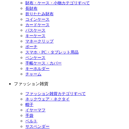
財布・ケース・小物カテゴリすべて
長財布
折りたたみ財布
コインケース
カードケース
パスケース
キーケース
マネークリップ
ポーチ
スマホ・PC・タブレット用品
ペンケース
手帳ケース・カバー
キーホルダー
チャーム
ファッション雑貨
ファッション雑貨カテゴリすべて
ネックウェア・ネクタイ
帽子
イヤーマフ
手袋
ベルト
サスペンダー