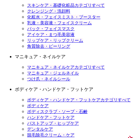
スキンケア・基礎化粧品カテゴリすべて
クレンジング・洗顔料
化粧水・フェイスミスト・ブースター
乳液・美容液・フェイスクリーム
パック・フェイスマスク
アイケア・まつ毛美容液
リップケア・リップクリーム
角質除去・ピーリング
マニキュア・ネイルケア
マニキュア・ネイルケアカテゴリすべて
マニキュア・ジェルネイル
つけ爪・ネイルシール
ボディケア・ハンドケア・フットケア
ボディケア・ハンドケア・フットケアカテゴリすべて
ボディケア
ボディスクラブ・ソープ・石鹸
ハンドケア・フットケア
バストアップ・ヒップケア
デンタルケア
脱毛除毛クリーム・ケア