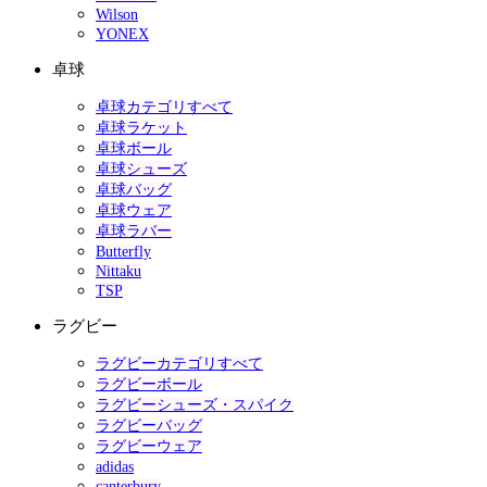
Wilson
YONEX
卓球
卓球カテゴリすべて
卓球ラケット
卓球ボール
卓球シューズ
卓球バッグ
卓球ウェア
卓球ラバー
Butterfly
Nittaku
TSP
ラグビー
ラグビーカテゴリすべて
ラグビーボール
ラグビーシューズ・スパイク
ラグビーバッグ
ラグビーウェア
adidas
canterbury