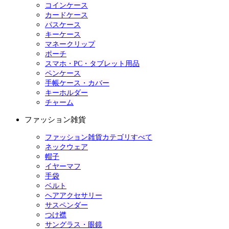
コインケース
カードケース
パスケース
キーケース
マネークリップ
ポーチ
スマホ・PC・タブレット用品
ペンケース
手帳ケース・カバー
キーホルダー
チャーム
ファッション雑貨
ファッション雑貨カテゴリすべて
ネックウェア
帽子
イヤーマフ
手袋
ベルト
ヘアアクセサリー
サスペンダー
つけ襟
サングラス・眼鏡