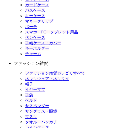
カードケース
パスケース
キーケース
マネークリップ
ポーチ
スマホ・PC・タブレット用品
ペンケース
手帳ケース・カバー
キーホルダー
チャーム
ファッション雑貨
ファッション雑貨カテゴリすべて
ネックウェア・ネクタイ
帽子
イヤーマフ
手袋
ベルト
サスペンダー
サングラス・眼鏡
マスク
タオル・ハンカチ
レイングッズ