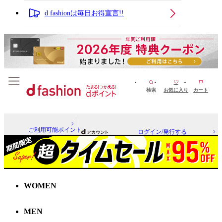
d fashionは毎日お得宣言!!
検索
お気に入り
カート
ご利用可能ポイント
ログイン/発行する
WOMEN
MEN