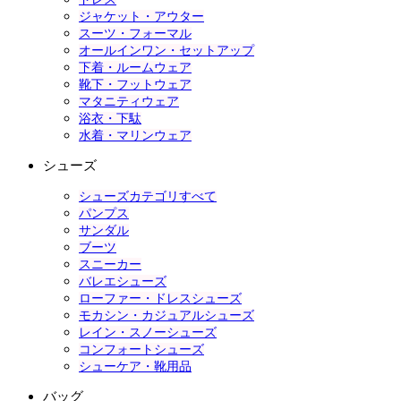
ジャケット・アウター
スーツ・フォーマル
オールインワン・セットアップ
下着・ルームウェア
靴下・フットウェア
マタニティウェア
浴衣・下駄
水着・マリンウェア
シューズ
シューズカテゴリすべて
パンプス
サンダル
ブーツ
スニーカー
バレエシューズ
ローファー・ドレスシューズ
モカシン・カジュアルシューズ
レイン・スノーシューズ
コンフォートシューズ
シューケア・靴用品
バッグ