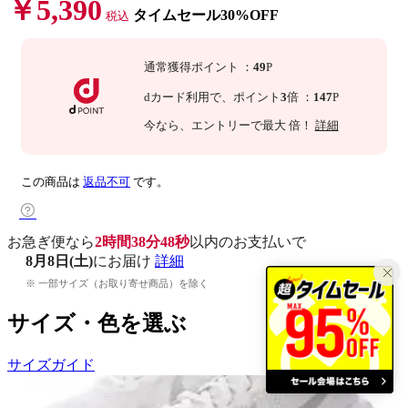
￥5,390
タイムセール30%OFF
税込
通常獲得ポイント
：
49
P
dカード利用で、
ポイント
3
倍
：
147
P
今なら
、エントリーで最大
倍！
詳細
この商品は
返品不可
です。
お急ぎ便なら
2時間38分47秒
以内
のお支払いで
8月8日(土)
にお届け
詳細
※ 一部サイズ（お取り寄せ商品）を除く
サイズ・色を選ぶ
サイズガイド