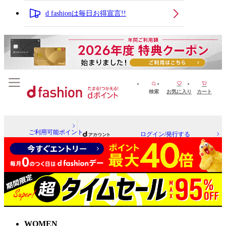
d fashionは毎日お得宣言!!
検索
お気に入り
カート
ご利用可能ポイント
ログイン/発行する
WOMEN