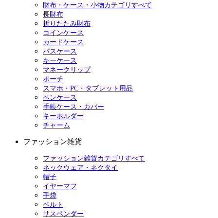
財布・ケース・小物カテゴリすべて
長財布
折りたたみ財布
コインケース
カードケース
パスケース
キーケース
マネークリップ
ポーチ
スマホ・PC・タブレット用品
ペンケース
手帳ケース・カバー
キーホルダー
チャーム
ファッション雑貨
ファッション雑貨カテゴリすべて
ネックウェア・ネクタイ
帽子
イヤーマフ
手袋
ベルト
サスペンダー