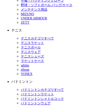
守備・バッティンググローブ
野球・ソフトボール バッグ/ケース
メンテナンス用品
MIZUNO
UNDER ARMOUR
ZETT
テニス
テニスカテゴリすべて
テニスラケット
テニスボール
テニスウェア
テニスシューズ
ラケットケース
adidas
ellesse
YONEX
バドミントン
バドミントンカテゴリすべて
バドミントンラケット
バドミントンシャトルコック
バドミントンウェア