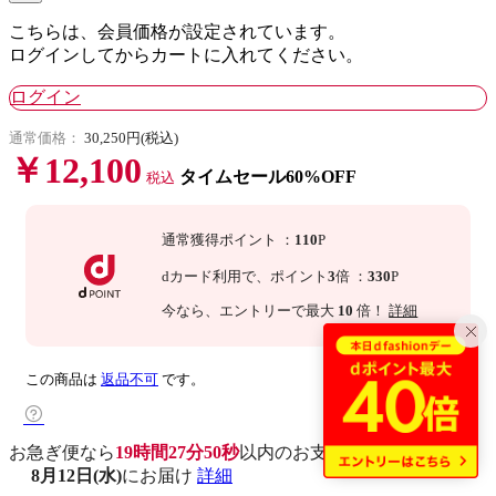
こちらは、会員価格が設定されています。
ログインしてからカートに入れてください。
ログイン
通常価格：
30,250円(税込)
￥12,100
タイムセール60%OFF
税込
通常獲得ポイント
：
110
P
dカード利用で、
ポイント
3
倍
：
330
P
今なら
、エントリーで最大
10
倍！
詳細
この商品は
返品不可
です。
お急ぎ便なら
19時間27分49秒
以内
のお支払いで
8月12日(水)
にお届け
詳細