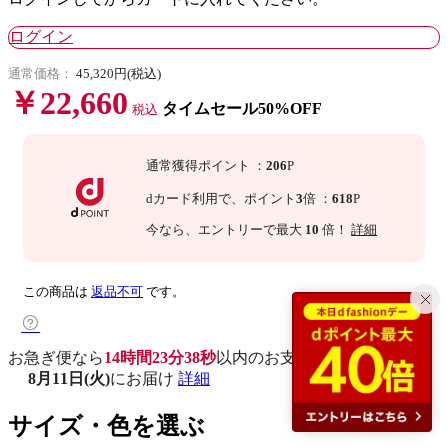
ログイン
通常価格：
45,320円(税込)
￥22,660
タイムセール50%OFF
税込
通常獲得ポイント
：
206
P
dカード利用で、
ポイント
3
倍
：
618
P
今なら
、エントリーで最大
10
倍！
詳細
この商品は
返品不可
です。
お急ぎ便なら
14時間23分37秒
以内
のお支払いで
8月11日(火)
にお届け
詳細
サイズ・色を選ぶ