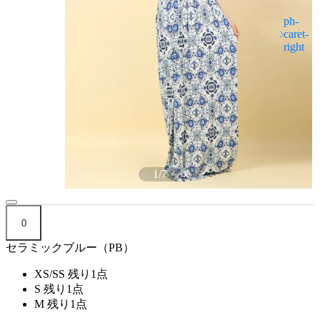
1
/
7
0
セラミックブルー（PB）
XS/SS
残り1点
S
残り1点
M
残り1点