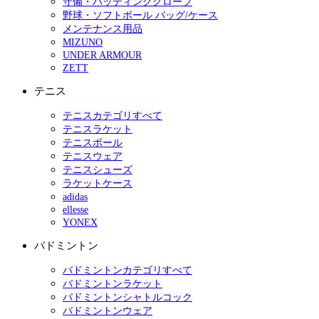
守備・バッティンググローブ
野球・ソフトボール バッグ/ケース
メンテナンス用品
MIZUNO
UNDER ARMOUR
ZETT
テニス
テニスカテゴリすべて
テニスラケット
テニスボール
テニスウェア
テニスシューズ
ラケットケース
adidas
ellesse
YONEX
バドミントン
バドミントンカテゴリすべて
バドミントンラケット
バドミントンシャトルコック
バドミントンウェア