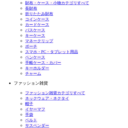
財布・ケース・小物カテゴリすべて
長財布
折りたたみ財布
コインケース
カードケース
パスケース
キーケース
マネークリップ
ポーチ
スマホ・PC・タブレット用品
ペンケース
手帳ケース・カバー
キーホルダー
チャーム
ファッション雑貨
ファッション雑貨カテゴリすべて
ネックウェア・ネクタイ
帽子
イヤーマフ
手袋
ベルト
サスペンダー