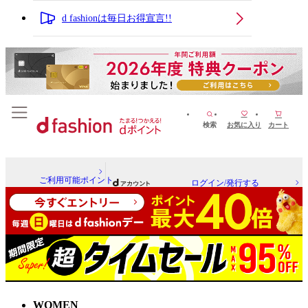
d fashionは毎日お得宣言!!
検索
お気に入り
カート
ご利用可能ポイント
ログイン/発行する
WOMEN