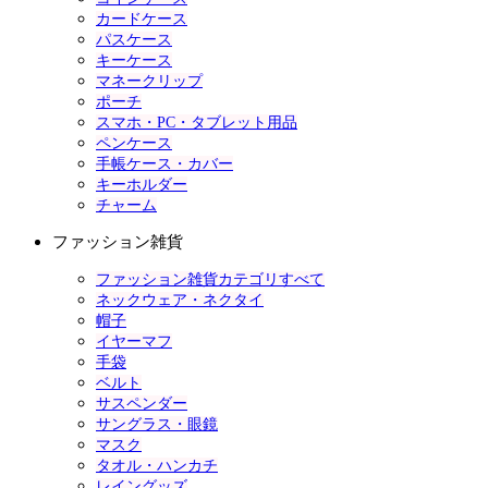
カードケース
パスケース
キーケース
マネークリップ
ポーチ
スマホ・PC・タブレット用品
ペンケース
手帳ケース・カバー
キーホルダー
チャーム
ファッション雑貨
ファッション雑貨カテゴリすべて
ネックウェア・ネクタイ
帽子
イヤーマフ
手袋
ベルト
サスペンダー
サングラス・眼鏡
マスク
タオル・ハンカチ
レイングッズ