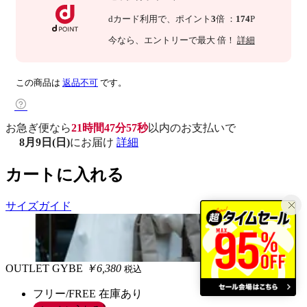
dカード利用で、
ポイント
3
倍
：
174
P
今なら
、エントリーで最大
倍！
詳細
この商品は
返品不可
です。
お急ぎ便なら
21時間47分56秒
以内
のお支払いで
8月9日(日)
にお届け
詳細
カートに入れる
サイズガイド
OUTLET
GYBE
￥6,380
税込
フリー/FREE
在庫あり