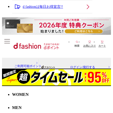
d fashionは毎日お得宣言!!
検索
お気に入り
カート
ご利用可能ポイント
ログイン/発行する
WOMEN
MEN