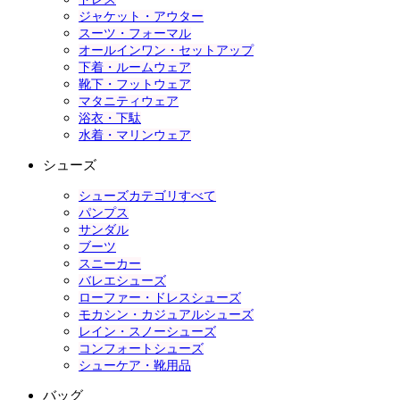
ジャケット・アウター
スーツ・フォーマル
オールインワン・セットアップ
下着・ルームウェア
靴下・フットウェア
マタニティウェア
浴衣・下駄
水着・マリンウェア
シューズ
シューズカテゴリすべて
パンプス
サンダル
ブーツ
スニーカー
バレエシューズ
ローファー・ドレスシューズ
モカシン・カジュアルシューズ
レイン・スノーシューズ
コンフォートシューズ
シューケア・靴用品
バッグ