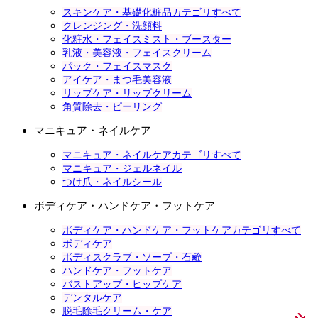
スキンケア・基礎化粧品カテゴリすべて
クレンジング・洗顔料
化粧水・フェイスミスト・ブースター
乳液・美容液・フェイスクリーム
パック・フェイスマスク
アイケア・まつ毛美容液
リップケア・リップクリーム
角質除去・ピーリング
マニキュア・ネイルケア
マニキュア・ネイルケアカテゴリすべて
マニキュア・ジェルネイル
つけ爪・ネイルシール
ボディケア・ハンドケア・フットケア
ボディケア・ハンドケア・フットケアカテゴリすべて
ボディケア
ボディスクラブ・ソープ・石鹸
ハンドケア・フットケア
バストアップ・ヒップケア
デンタルケア
脱毛除毛クリーム・ケア