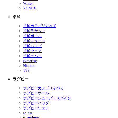
Wilson
YONEX
卓球
卓球カテゴリすべて
卓球ラケット
卓球ボール
卓球シューズ
卓球バッグ
卓球ウェア
卓球ラバー
Butterfly
Nittaku
TSP
ラグビー
ラグビーカテゴリすべて
ラグビーボール
ラグビーシューズ・スパイク
ラグビーバッグ
ラグビーウェア
adidas
canterbury