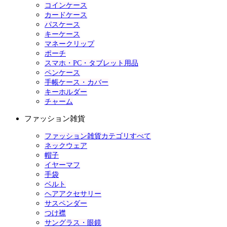
コインケース
カードケース
パスケース
キーケース
マネークリップ
ポーチ
スマホ・PC・タブレット用品
ペンケース
手帳ケース・カバー
キーホルダー
チャーム
ファッション雑貨
ファッション雑貨カテゴリすべて
ネックウェア
帽子
イヤーマフ
手袋
ベルト
ヘアアクセサリー
サスペンダー
つけ襟
サングラス・眼鏡