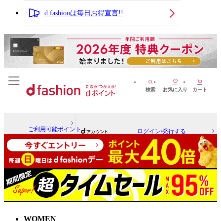
d fashionは毎日お得宣言!!
検索
お気に入り
カート
ご利用可能ポイント
ログイン/発行する
WOMEN