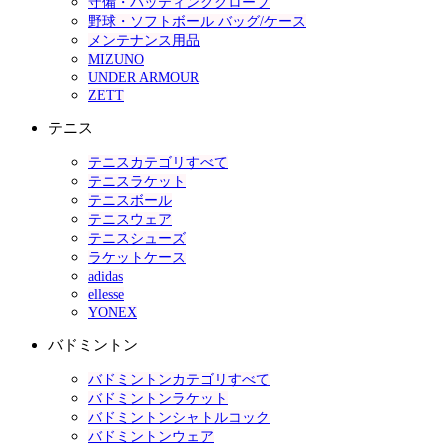
守備・バッティンググローブ
野球・ソフトボール バッグ/ケース
メンテナンス用品
MIZUNO
UNDER ARMOUR
ZETT
テニス
テニスカテゴリすべて
テニスラケット
テニスボール
テニスウェア
テニスシューズ
ラケットケース
adidas
ellesse
YONEX
バドミントン
バドミントンカテゴリすべて
バドミントンラケット
バドミントンシャトルコック
バドミントンウェア