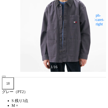
1
/
16
18
グレー（PT2）
S
残り3点
M
×