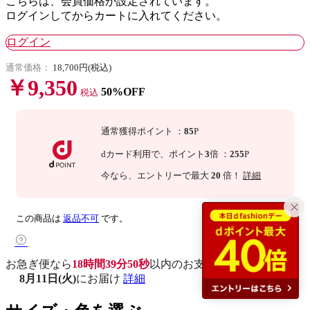
こちらは、会員価格が設定されています。
ログインしてからカートに入れてください。
ログイン
通常価格：
18,700円(税込)
￥9,350
50%OFF
税込
通常獲得ポイント
：
85
P
dカード利用で、
ポイント
3
倍
：
255
P
今なら
、エントリーで最大
20
倍！
詳細
この商品は
返品不可
です。
お急ぎ便なら
18時間39分49秒
以内
のお支払いで
8月11日(火)
にお届け
詳細