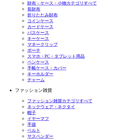
財布・ケース・小物カテゴリすべて
長財布
折りたたみ財布
コインケース
カードケース
パスケース
キーケース
マネークリップ
ポーチ
スマホ・PC・タブレット用品
ペンケース
手帳ケース・カバー
キーホルダー
チャーム
ファッション雑貨
ファッション雑貨カテゴリすべて
ネックウェア・ネクタイ
帽子
イヤーマフ
手袋
ベルト
サスペンダー