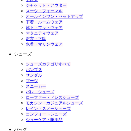
ジャケット・アウター
スーツ・フォーマル
オールインワン・セットアップ
下着・ルームウェア
靴下・フットウェア
マタニティウェア
浴衣・下駄
水着・マリンウェア
シューズ
シューズカテゴリすべて
パンプス
サンダル
ブーツ
スニーカー
バレエシューズ
ローファー・ドレスシューズ
モカシン・カジュアルシューズ
レイン・スノーシューズ
コンフォートシューズ
シューケア・靴用品
バッグ