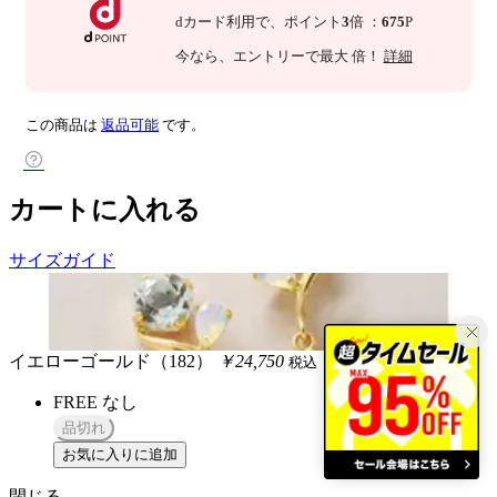
dカード利用で、
ポイント
3
倍
：
675
P
今なら
、エントリーで最大
倍！
詳細
この商品は
返品可能
です。
カートに入れる
サイズガイド
イエローゴールド（182）
￥24,750
税込
FREE
なし
品切れ
お気に入りに追加
閉じる