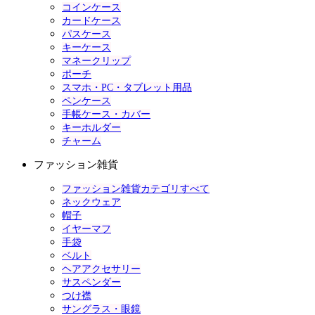
コインケース
カードケース
パスケース
キーケース
マネークリップ
ポーチ
スマホ・PC・タブレット用品
ペンケース
手帳ケース・カバー
キーホルダー
チャーム
ファッション雑貨
ファッション雑貨カテゴリすべて
ネックウェア
帽子
イヤーマフ
手袋
ベルト
ヘアアクセサリー
サスペンダー
つけ襟
サングラス・眼鏡