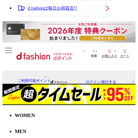
d fashionは毎日お得宣言!!
検索
お気に入り
カート
ご利用可能ポイント
ログイン/発行する
WOMEN
MEN