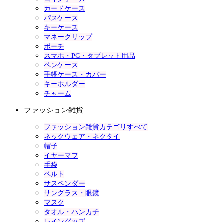
カードケース
パスケース
キーケース
マネークリップ
ポーチ
スマホ・PC・タブレット用品
ペンケース
手帳ケース・カバー
キーホルダー
チャーム
ファッション雑貨
ファッション雑貨カテゴリすべて
ネックウェア・ネクタイ
帽子
イヤーマフ
手袋
ベルト
サスペンダー
サングラス・眼鏡
マスク
タオル・ハンカチ
レイングッズ