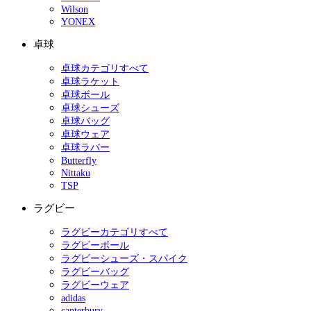
Wilson
YONEX
卓球
卓球カテゴリすべて
卓球ラケット
卓球ボール
卓球シューズ
卓球バッグ
卓球ウェア
卓球ラバー
Butterfly
Nittaku
TSP
ラグビー
ラグビーカテゴリすべて
ラグビーボール
ラグビーシューズ・スパイク
ラグビーバッグ
ラグビーウェア
adidas
canterbury