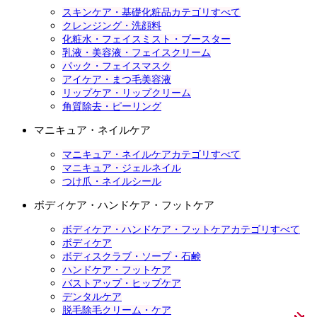
スキンケア・基礎化粧品カテゴリすべて
クレンジング・洗顔料
化粧水・フェイスミスト・ブースター
乳液・美容液・フェイスクリーム
パック・フェイスマスク
アイケア・まつ毛美容液
リップケア・リップクリーム
角質除去・ピーリング
マニキュア・ネイルケア
マニキュア・ネイルケアカテゴリすべて
マニキュア・ジェルネイル
つけ爪・ネイルシール
ボディケア・ハンドケア・フットケア
ボディケア・ハンドケア・フットケアカテゴリすべて
ボディケア
ボディスクラブ・ソープ・石鹸
ハンドケア・フットケア
バストアップ・ヒップケア
デンタルケア
脱毛除毛クリーム・ケア