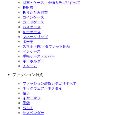
財布・ケース・小物カテゴリすべて
長財布
折りたたみ財布
コインケース
カードケース
パスケース
キーケース
マネークリップ
ポーチ
スマホ・PC・タブレット用品
ペンケース
手帳ケース・カバー
キーホルダー
チャーム
ファッション雑貨
ファッション雑貨カテゴリすべて
ネックウェア・ネクタイ
帽子
イヤーマフ
手袋
ベルト
サスペンダー