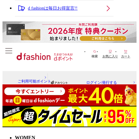
d fashionは毎日お得宣言!!
検索
お気に入り
カート
ご利用可能ポイント
ログイン/発行する
WOMEN