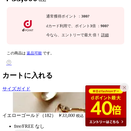
通常獲得ポイント
：
300
P
dカード利用で、
ポイント
3
倍
：
900
P
今なら
、エントリーで最大
倍！
詳細
この商品は
返品可能
です。
カートに入れる
サイズガイド
イエローゴールド（182）
￥33,000
税込
free/FREE
なし