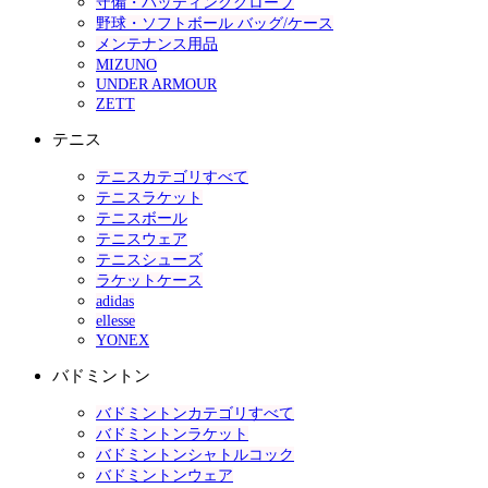
守備・バッティンググローブ
野球・ソフトボール バッグ/ケース
メンテナンス用品
MIZUNO
UNDER ARMOUR
ZETT
テニス
テニスカテゴリすべて
テニスラケット
テニスボール
テニスウェア
テニスシューズ
ラケットケース
adidas
ellesse
YONEX
バドミントン
バドミントンカテゴリすべて
バドミントンラケット
バドミントンシャトルコック
バドミントンウェア