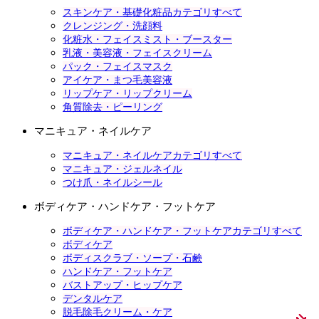
スキンケア・基礎化粧品カテゴリすべて
クレンジング・洗顔料
化粧水・フェイスミスト・ブースター
乳液・美容液・フェイスクリーム
パック・フェイスマスク
アイケア・まつ毛美容液
リップケア・リップクリーム
角質除去・ピーリング
マニキュア・ネイルケア
マニキュア・ネイルケアカテゴリすべて
マニキュア・ジェルネイル
つけ爪・ネイルシール
ボディケア・ハンドケア・フットケア
ボディケア・ハンドケア・フットケアカテゴリすべて
ボディケア
ボディスクラブ・ソープ・石鹸
ハンドケア・フットケア
バストアップ・ヒップケア
デンタルケア
脱毛除毛クリーム・ケア