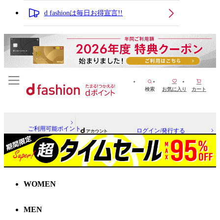
d fashionは毎日お得宣言!!
検索
お気に入り
カート
ご利用可能ポイント
ログイン/発行する
WOMEN
MEN