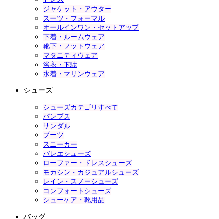
ジャケット・アウター
スーツ・フォーマル
オールインワン・セットアップ
下着・ルームウェア
靴下・フットウェア
マタニティウェア
浴衣・下駄
水着・マリンウェア
シューズ
シューズカテゴリすべて
パンプス
サンダル
ブーツ
スニーカー
バレエシューズ
ローファー・ドレスシューズ
モカシン・カジュアルシューズ
レイン・スノーシューズ
コンフォートシューズ
シューケア・靴用品
バッグ