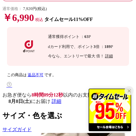
通常価格：
7,920円(税込)
￥6,990
タイムセール11%OFF
税込
通常獲得ポイント
：
63
P
dカード利用で、
ポイント
3
倍
：
189
P
今なら
、エントリーで最大
倍！
詳細
この商品は
返品不可
です。
お急ぎ便なら
8時間09分11秒
以内
のお支払いで
8月8日(土)
にお届け
詳細
サイズ・色を選ぶ
サイズガイド