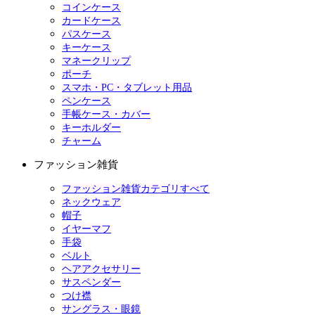
コインケース
カードケース
パスケース
キーケース
マネークリップ
ポーチ
スマホ・PC・タブレット用品
ペンケース
手帳ケース・カバー
キーホルダー
チャーム
ファッション雑貨
ファッション雑貨カテゴリすべて
ネックウェア
帽子
イヤーマフ
手袋
ベルト
ヘアアクセサリー
サスペンダー
つけ襟
サングラス・眼鏡