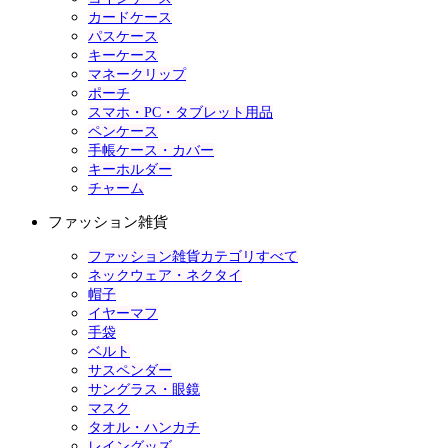
カードケース
パスケース
キーケース
マネークリップ
ポーチ
スマホ・PC・タブレット用品
ペンケース
手帳ケース・カバー
キーホルダー
チャーム
ファッション雑貨
ファッション雑貨カテゴリすべて
ネックウェア・ネクタイ
帽子
イヤーマフ
手袋
ベルト
サスペンダー
サングラス・眼鏡
マスク
タオル・ハンカチ
レイングッズ