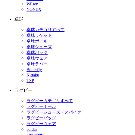
Wilson
YONEX
卓球
卓球カテゴリすべて
卓球ラケット
卓球ボール
卓球シューズ
卓球バッグ
卓球ウェア
卓球ラバー
Butterfly
Nittaku
TSP
ラグビー
ラグビーカテゴリすべて
ラグビーボール
ラグビーシューズ・スパイク
ラグビーバッグ
ラグビーウェア
adidas
canterbury