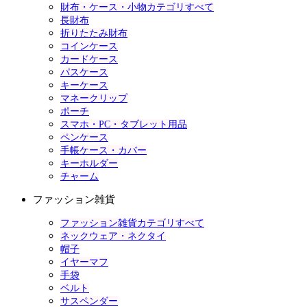
財布・ケース・小物カテゴリすべて
長財布
折りたたみ財布
コインケース
カードケース
パスケース
キーケース
マネークリップ
ポーチ
スマホ・PC・タブレット用品
ペンケース
手帳ケース・カバー
キーホルダー
チャーム
ファッション雑貨
ファッション雑貨カテゴリすべて
ネックウェア・ネクタイ
帽子
イヤーマフ
手袋
ベルト
サスペンダー