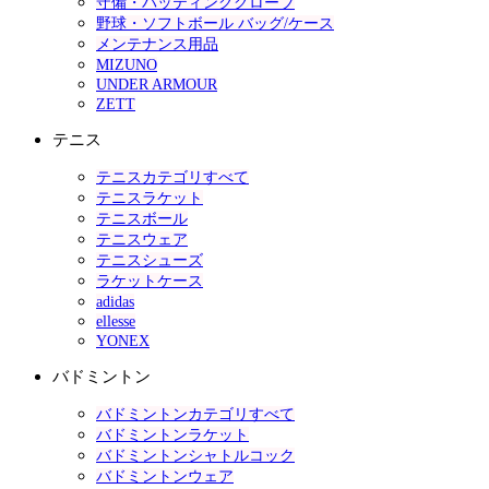
守備・バッティンググローブ
野球・ソフトボール バッグ/ケース
メンテナンス用品
MIZUNO
UNDER ARMOUR
ZETT
テニス
テニスカテゴリすべて
テニスラケット
テニスボール
テニスウェア
テニスシューズ
ラケットケース
adidas
ellesse
YONEX
バドミントン
バドミントンカテゴリすべて
バドミントンラケット
バドミントンシャトルコック
バドミントンウェア