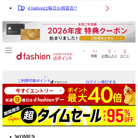
d fashionは毎日お得宣言!!
検索
お気に入り
カート
ご利用可能ポイント
ログイン/発行する
WOMEN