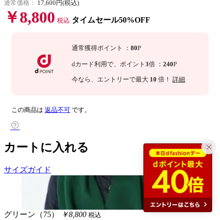
通常価格：
17,600円(税込)
￥8,800
タイムセール50%OFF
税込
通常獲得ポイント
：
80
P
dカード利用で、
ポイント
3
倍
：
240
P
今なら
、エントリーで最大
10
倍！
詳細
この商品は
返品不可
です。
カートに入れる
サイズガイド
グリーン（75）
￥8,800
税込