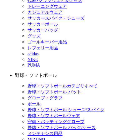
代表･クラブウェア＆グッズ
トレーニングウェア
カジュアルウェア
サッカースパイク・シューズ
サッカーボール
サッカーバッグ
グッズ
ゴールキーパー用品
レフェリー用品
adidas
NIKE
PUMA
野球・ソフトボール
野球・ソフトボールカテゴリすべて
野球・ソフトボール バット
グローブ・グラブ
ボール
野球・ソフトボール シューズ/スパイク
野球・ソフトボールウェア
守備・バッティンググローブ
野球・ソフトボール バッグ/ケース
メンテナンス用品
MIZUNO