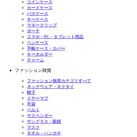
コインケース
カードケース
パスケース
キーケース
マネークリップ
ポーチ
スマホ・PC・タブレット用品
ペンケース
手帳ケース・カバー
キーホルダー
チャーム
ファッション雑貨
ファッション雑貨カテゴリすべて
ネックウェア・ネクタイ
帽子
イヤーマフ
手袋
ベルト
サスペンダー
サングラス・眼鏡
マスク
タオル・ハンカチ