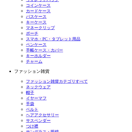
コインケース
カードケース
パスケース
キーケース
マネークリップ
ポーチ
スマホ・PC・タブレット用品
ペンケース
手帳ケース・カバー
キーホルダー
チャーム
ファッション雑貨
ファッション雑貨カテゴリすべて
ネックウェア
帽子
イヤーマフ
手袋
ベルト
ヘアアクセサリー
サスペンダー
つけ襟
サングラス・眼鏡