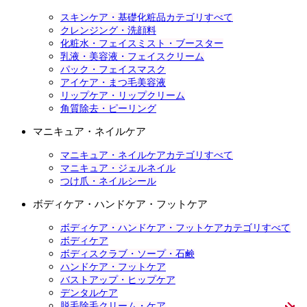
スキンケア・基礎化粧品カテゴリすべて
クレンジング・洗顔料
化粧水・フェイスミスト・ブースター
乳液・美容液・フェイスクリーム
パック・フェイスマスク
アイケア・まつ毛美容液
リップケア・リップクリーム
角質除去・ピーリング
マニキュア・ネイルケア
マニキュア・ネイルケアカテゴリすべて
マニキュア・ジェルネイル
つけ爪・ネイルシール
ボディケア・ハンドケア・フットケア
ボディケア・ハンドケア・フットケアカテゴリすべて
ボディケア
ボディスクラブ・ソープ・石鹸
ハンドケア・フットケア
バストアップ・ヒップケア
デンタルケア
脱毛除毛クリーム・ケア