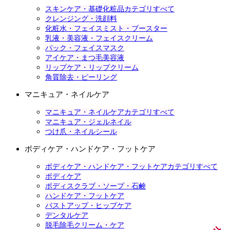
スキンケア・基礎化粧品カテゴリすべて
クレンジング・洗顔料
化粧水・フェイスミスト・ブースター
乳液・美容液・フェイスクリーム
パック・フェイスマスク
アイケア・まつ毛美容液
リップケア・リップクリーム
角質除去・ピーリング
マニキュア・ネイルケア
マニキュア・ネイルケアカテゴリすべて
マニキュア・ジェルネイル
つけ爪・ネイルシール
ボディケア・ハンドケア・フットケア
ボディケア・ハンドケア・フットケアカテゴリすべて
ボディケア
ボディスクラブ・ソープ・石鹸
ハンドケア・フットケア
バストアップ・ヒップケア
デンタルケア
脱毛除毛クリーム・ケア