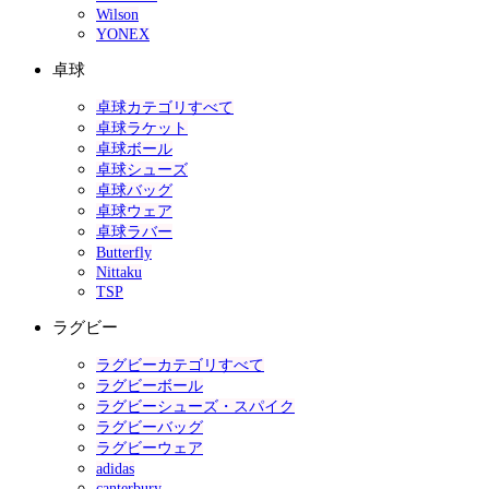
Wilson
YONEX
卓球
卓球カテゴリすべて
卓球ラケット
卓球ボール
卓球シューズ
卓球バッグ
卓球ウェア
卓球ラバー
Butterfly
Nittaku
TSP
ラグビー
ラグビーカテゴリすべて
ラグビーボール
ラグビーシューズ・スパイク
ラグビーバッグ
ラグビーウェア
adidas
canterbury