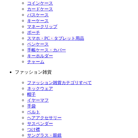
コインケース
カードケース
パスケース
キーケース
マネークリップ
ポーチ
スマホ・PC・タブレット用品
ペンケース
手帳ケース・カバー
キーホルダー
チャーム
ファッション雑貨
ファッション雑貨カテゴリすべて
ネックウェア
帽子
イヤーマフ
手袋
ベルト
ヘアアクセサリー
サスペンダー
つけ襟
サングラス・眼鏡