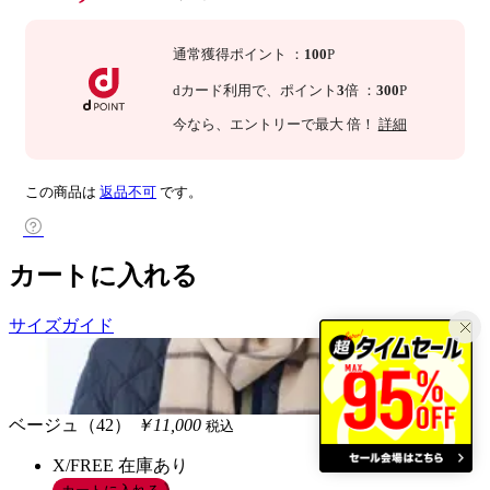
通常獲得ポイント
：
100
P
dカード利用で、
ポイント
3
倍
：
300
P
今なら
、エントリーで最大
倍！
詳細
この商品は
返品不可
です。
カートに入れる
サイズガイド
ベージュ（42）
￥11,000
税込
X/FREE
在庫あり