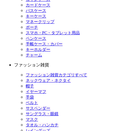
カードケース
パスケース
キーケース
マネークリップ
ポーチ
スマホ・PC・タブレット用品
ペンケース
手帳ケース・カバー
キーホルダー
チャーム
ファッション雑貨
ファッション雑貨カテゴリすべて
ネックウェア・ネクタイ
帽子
イヤーマフ
手袋
ベルト
サスペンダー
サングラス・眼鏡
マスク
タオル・ハンカチ
レイングッズ