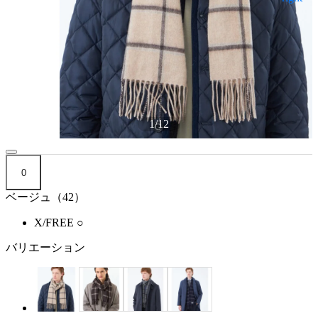
1
/
12
0
ベージュ（42）
X/FREE
○
バリエーション