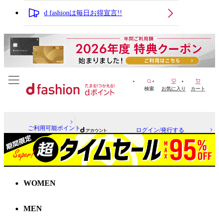
d fashionは毎日お得宣言!!
検索
お気に入り
カート
ご利用可能ポイント
ログイン/発行する
WOMEN
MEN