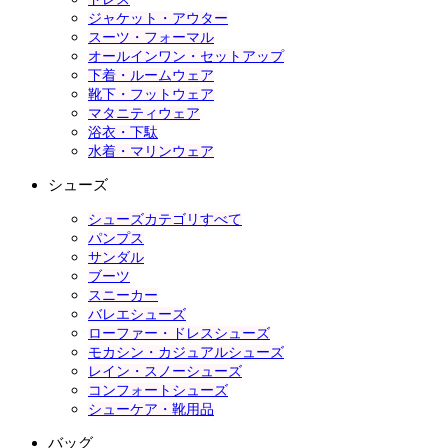
ジャケット・アウター
スーツ・フォーマル
オールインワン・セットアップ
下着・ルームウェア
靴下・フットウェア
マタニティウェア
浴衣・下駄
水着・マリンウェア
シューズ
シューズカテゴリすべて
パンプス
サンダル
ブーツ
スニーカー
バレエシューズ
ローファー・ドレスシューズ
モカシン・カジュアルシューズ
レイン・スノーシューズ
コンフォートシューズ
シューケア・靴用品
バッグ