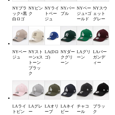
NYブラ
NYピン
NYライ
NYパー
NYベー
NYスウ
ック×黒
ク
トベー
プル
ジュ×ゴ
ェット
白ロゴ
ジュ
ールド
グレー
NYベー
NYスト
LA(Dロ
NYダー
LAグリ
LAバー
ジュ
ーンxス
ゴ)
クグリ
ーン
ガンデ
トーン
ーン
ィー
ブラッ
ク
LAライ
LAグレ
LAオリ
LAネイ
チャコ
ブラッ
トピン
ー
ーブ
ビー
ール
ク