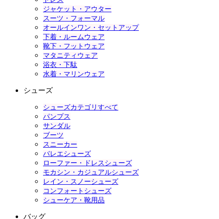
ジャケット・アウター
スーツ・フォーマル
オールインワン・セットアップ
下着・ルームウェア
靴下・フットウェア
マタニティウェア
浴衣・下駄
水着・マリンウェア
シューズ
シューズカテゴリすべて
パンプス
サンダル
ブーツ
スニーカー
バレエシューズ
ローファー・ドレスシューズ
モカシン・カジュアルシューズ
レイン・スノーシューズ
コンフォートシューズ
シューケア・靴用品
バッグ