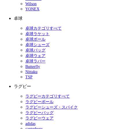
Wilson
YONEX
卓球
卓球カテゴリすべて
卓球ラケット
卓球ボール
卓球シューズ
卓球バッグ
卓球ウェア
卓球ラバー
Butterfly
Nittaku
TSP
ラグビー
ラグビーカテゴリすべて
ラグビーボール
ラグビーシューズ・スパイク
ラグビーバッグ
ラグビーウェア
adidas
canterbury