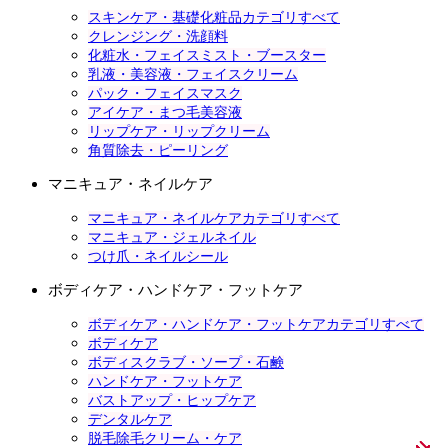
スキンケア・基礎化粧品カテゴリすべて
クレンジング・洗顔料
化粧水・フェイスミスト・ブースター
乳液・美容液・フェイスクリーム
パック・フェイスマスク
アイケア・まつ毛美容液
リップケア・リップクリーム
角質除去・ピーリング
マニキュア・ネイルケア
マニキュア・ネイルケアカテゴリすべて
マニキュア・ジェルネイル
つけ爪・ネイルシール
ボディケア・ハンドケア・フットケア
ボディケア・ハンドケア・フットケアカテゴリすべて
ボディケア
ボディスクラブ・ソープ・石鹸
ハンドケア・フットケア
バストアップ・ヒップケア
デンタルケア
脱毛除毛クリーム・ケア