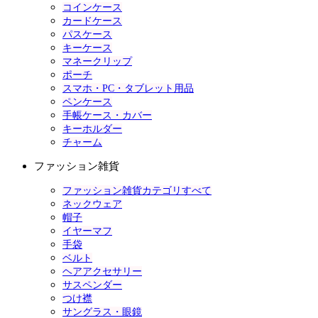
コインケース
カードケース
パスケース
キーケース
マネークリップ
ポーチ
スマホ・PC・タブレット用品
ペンケース
手帳ケース・カバー
キーホルダー
チャーム
ファッション雑貨
ファッション雑貨カテゴリすべて
ネックウェア
帽子
イヤーマフ
手袋
ベルト
ヘアアクセサリー
サスペンダー
つけ襟
サングラス・眼鏡