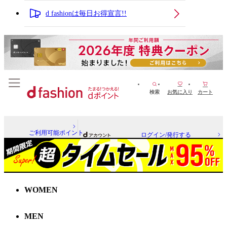
d fashionは毎日お得宣言!!
検索
お気に入り
カート
ご利用可能ポイント
ログイン/発行する
WOMEN
MEN