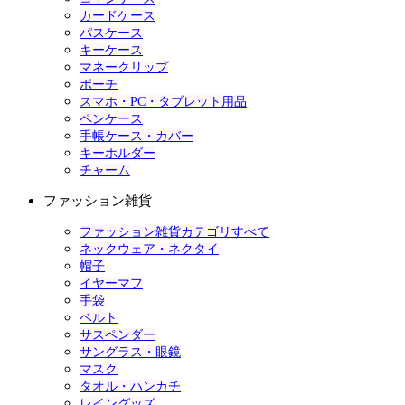
カードケース
パスケース
キーケース
マネークリップ
ポーチ
スマホ・PC・タブレット用品
ペンケース
手帳ケース・カバー
キーホルダー
チャーム
ファッション雑貨
ファッション雑貨カテゴリすべて
ネックウェア・ネクタイ
帽子
イヤーマフ
手袋
ベルト
サスペンダー
サングラス・眼鏡
マスク
タオル・ハンカチ
レイングッズ