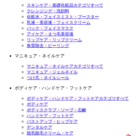
スキンケア・基礎化粧品カテゴリすべて
クレンジング・洗顔料
化粧水・フェイスミスト・ブースター
乳液・美容液・フェイスクリーム
パック・フェイスマスク
アイケア・まつ毛美容液
リップケア・リップクリーム
角質除去・ピーリング
マニキュア・ネイルケア
マニキュア・ネイルケアカテゴリすべて
マニキュア・ジェルネイル
つけ爪・ネイルシール
ボディケア・ハンドケア・フットケア
ボディケア・ハンドケア・フットケアカテゴリすべて
ボディケア
ボディスクラブ・ソープ・石鹸
ハンドケア・フットケア
バストアップ・ヒップケア
デンタルケア
脱毛除毛クリーム・ケア