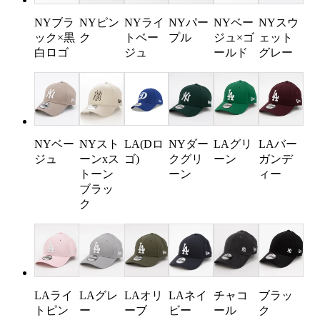
NYブラ
NYピン
NYライ
NYパー
NYベー
NYスウ
ック×黒
ク
トベー
プル
ジュ×ゴ
ェット
白ロゴ
ジュ
ールド
グレー
NYベー
NYスト
LA(Dロ
NYダー
LAグリ
LAバー
ジュ
ーンxス
ゴ)
クグリ
ーン
ガンデ
トーン
ーン
ィー
ブラッ
ク
LAライ
LAオリ
LAネイ
チャコ
ブラッ
LAグレ
トピン
ーブ
ビー
ール
ク
ー