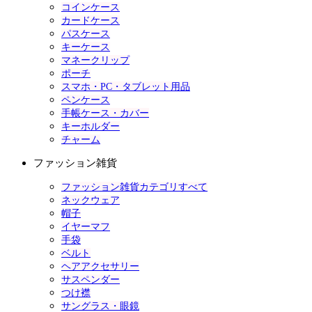
コインケース
カードケース
パスケース
キーケース
マネークリップ
ポーチ
スマホ・PC・タブレット用品
ペンケース
手帳ケース・カバー
キーホルダー
チャーム
ファッション雑貨
ファッション雑貨カテゴリすべて
ネックウェア
帽子
イヤーマフ
手袋
ベルト
ヘアアクセサリー
サスペンダー
つけ襟
サングラス・眼鏡