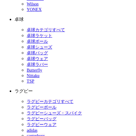
Wilson
YONEX
卓球
卓球カテゴリすべて
卓球ラケット
卓球ボール
卓球シューズ
卓球バッグ
卓球ウェア
卓球ラバー
Butterfly
Nittaku
TSP
ラグビー
ラグビーカテゴリすべて
ラグビーボール
ラグビーシューズ・スパイク
ラグビーバッグ
ラグビーウェア
adidas
canterbury