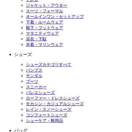
ジャケット・アウター
スーツ・フォーマル
オールインワン・セットアップ
下着・ルームウェア
靴下・フットウェア
マタニティウェア
浴衣・下駄
水着・マリンウェア
シューズ
シューズカテゴリすべて
パンプス
サンダル
ブーツ
スニーカー
バレエシューズ
ローファー・ドレスシューズ
モカシン・カジュアルシューズ
レイン・スノーシューズ
コンフォートシューズ
シューケア・靴用品
バッグ