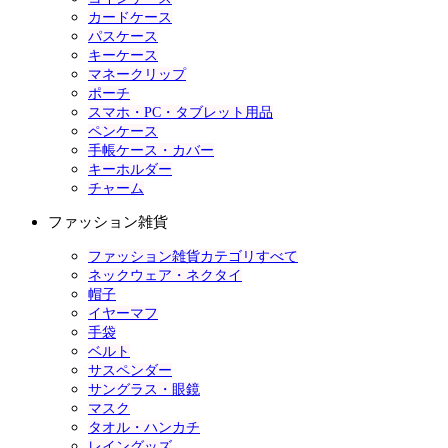
カードケース
パスケース
キーケース
マネークリップ
ポーチ
スマホ・PC・タブレット用品
ペンケース
手帳ケース・カバー
キーホルダー
チャーム
ファッション雑貨
ファッション雑貨カテゴリすべて
ネックウェア・ネクタイ
帽子
イヤーマフ
手袋
ベルト
サスペンダー
サングラス・眼鏡
マスク
タオル・ハンカチ
レイングッズ