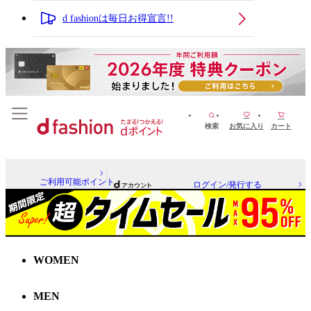
d fashionは毎日お得宣言!!
検索
お気に入り
カート
ご利用可能ポイント
ログイン/発行する
WOMEN
MEN