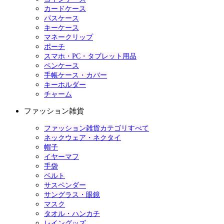
カードケース
パスケース
キーケース
マネークリップ
ポーチ
スマホ・PC・タブレット用品
ペンケース
手帳ケース・カバー
キーホルダー
チャーム
ファッション雑貨
ファッション雑貨カテゴリすべて
ネックウェア・ネクタイ
帽子
イヤーマフ
手袋
ベルト
サスペンダー
サングラス・眼鏡
マスク
タオル・ハンカチ
レイングッズ