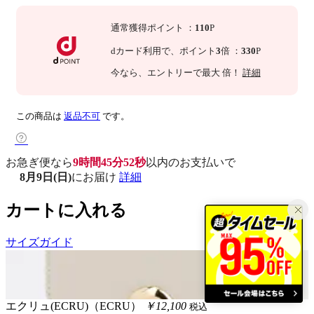
通常獲得ポイント
：
110
P
dカード利用で、
ポイント
3
倍
：
330
P
今なら
、エントリーで最大
倍！
詳細
この商品は
返品不可
です。
お急ぎ便なら
9時間45分51秒
以内
のお支払いで
8月9日(日)
にお届け
詳細
カートに入れる
サイズガイド
エクリュ(ECRU)（ECRU）
￥12,100
税込