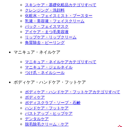
スキンケア・基礎化粧品カテゴリすべて
クレンジング・洗顔料
化粧水・フェイスミスト・ブースター
乳液・美容液・フェイスクリーム
パック・フェイスマスク
アイケア・まつ毛美容液
リップケア・リップクリーム
角質除去・ピーリング
マニキュア・ネイルケア
マニキュア・ネイルケアカテゴリすべて
マニキュア・ジェルネイル
つけ爪・ネイルシール
ボディケア・ハンドケア・フットケア
ボディケア・ハンドケア・フットケアカテゴリすべて
ボディケア
ボディスクラブ・ソープ・石鹸
ハンドケア・フットケア
バストアップ・ヒップケア
デンタルケア
脱毛除毛クリーム・ケア