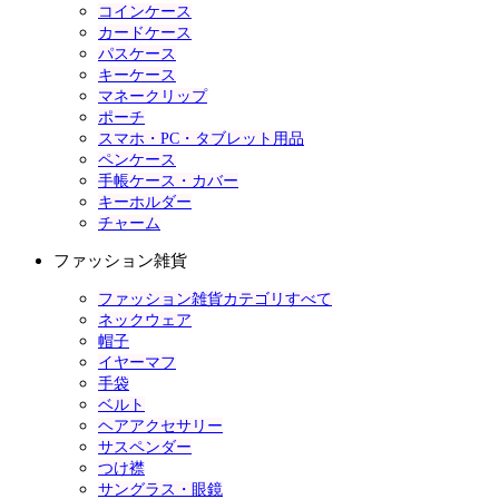
コインケース
カードケース
パスケース
キーケース
マネークリップ
ポーチ
スマホ・PC・タブレット用品
ペンケース
手帳ケース・カバー
キーホルダー
チャーム
ファッション雑貨
ファッション雑貨カテゴリすべて
ネックウェア
帽子
イヤーマフ
手袋
ベルト
ヘアアクセサリー
サスペンダー
つけ襟
サングラス・眼鏡