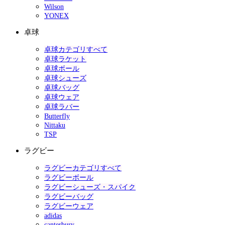
Wilson
YONEX
卓球
卓球カテゴリすべて
卓球ラケット
卓球ボール
卓球シューズ
卓球バッグ
卓球ウェア
卓球ラバー
Butterfly
Nittaku
TSP
ラグビー
ラグビーカテゴリすべて
ラグビーボール
ラグビーシューズ・スパイク
ラグビーバッグ
ラグビーウェア
adidas
canterbury