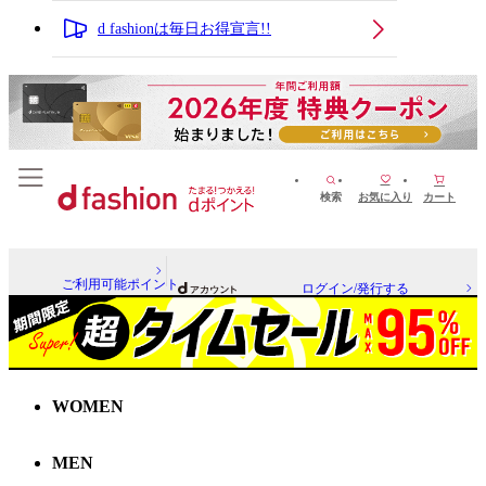
d fashionは毎日お得宣言!!
検索
お気に入り
カート
ご利用可能ポイント
ログイン/発行する
WOMEN
MEN