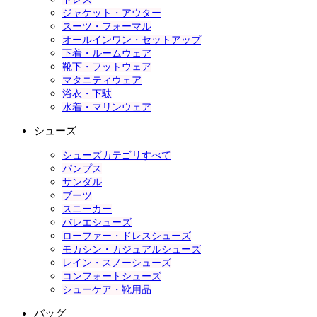
ジャケット・アウター
スーツ・フォーマル
オールインワン・セットアップ
下着・ルームウェア
靴下・フットウェア
マタニティウェア
浴衣・下駄
水着・マリンウェア
シューズ
シューズカテゴリすべて
パンプス
サンダル
ブーツ
スニーカー
バレエシューズ
ローファー・ドレスシューズ
モカシン・カジュアルシューズ
レイン・スノーシューズ
コンフォートシューズ
シューケア・靴用品
バッグ