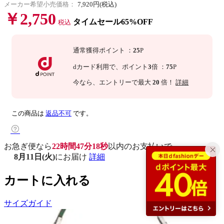
メーカー希望小売価格：
7,920円(税込)
￥2,750
タイムセール65%OFF
税込
通常獲得ポイント
：
25
P
dカード利用で、
ポイント
3
倍
：
75
P
今なら
、エントリーで最大
20
倍！
詳細
この商品は
返品不可
です。
お急ぎ便なら
22時間47分17秒
以内
のお支払いで
8月11日(火)
にお届け
詳細
カートに入れる
サイズガイド