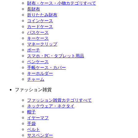
財布・ケース・小物カテゴリすべて
長財布
折りたたみ財布
コインケース
カードケース
パスケース
キーケース
マネークリップ
ポーチ
スマホ・PC・タブレット用品
ペンケース
手帳ケース・カバー
キーホルダー
チャーム
ファッション雑貨
ファッション雑貨カテゴリすべて
ネックウェア・ネクタイ
帽子
イヤーマフ
手袋
ベルト
サスペンダー