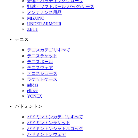
守備・バッティンググローブ
野球・ソフトボール バッグ/ケース
メンテナンス用品
MIZUNO
UNDER ARMOUR
ZETT
テニス
テニスカテゴリすべて
テニスラケット
テニスボール
テニスウェア
テニスシューズ
ラケットケース
adidas
ellesse
YONEX
バドミントン
バドミントンカテゴリすべて
バドミントンラケット
バドミントンシャトルコック
バドミントンウェア