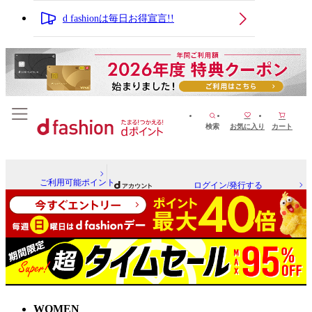
d fashionは毎日お得宣言!!
検索
お気に入り
カート
ご利用可能ポイント
ログイン/発行する
WOMEN