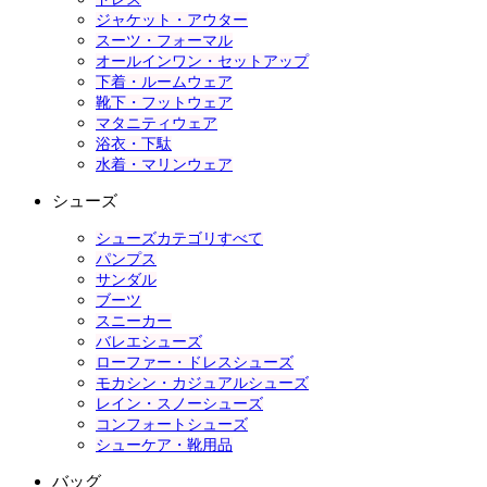
ジャケット・アウター
スーツ・フォーマル
オールインワン・セットアップ
下着・ルームウェア
靴下・フットウェア
マタニティウェア
浴衣・下駄
水着・マリンウェア
シューズ
シューズカテゴリすべて
パンプス
サンダル
ブーツ
スニーカー
バレエシューズ
ローファー・ドレスシューズ
モカシン・カジュアルシューズ
レイン・スノーシューズ
コンフォートシューズ
シューケア・靴用品
バッグ