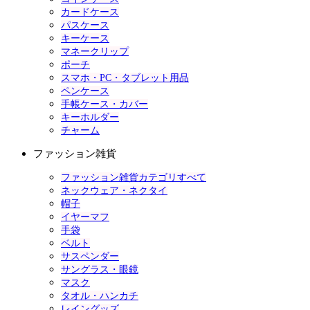
カードケース
パスケース
キーケース
マネークリップ
ポーチ
スマホ・PC・タブレット用品
ペンケース
手帳ケース・カバー
キーホルダー
チャーム
ファッション雑貨
ファッション雑貨カテゴリすべて
ネックウェア・ネクタイ
帽子
イヤーマフ
手袋
ベルト
サスペンダー
サングラス・眼鏡
マスク
タオル・ハンカチ
レイングッズ