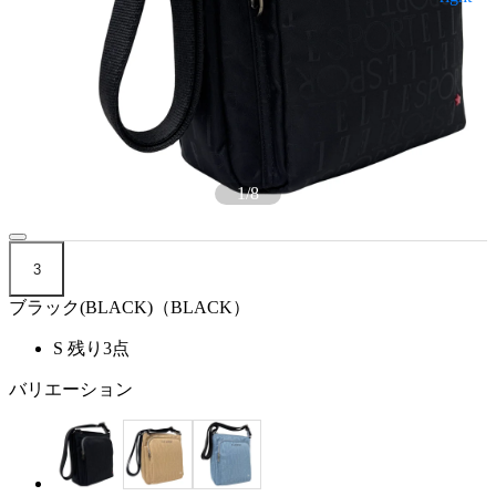
1
/
8
3
ブラック(BLACK)（BLACK）
S
残り3点
バリエーション