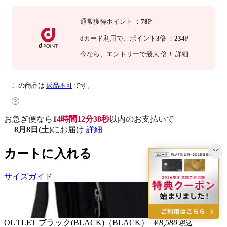
通常獲得ポイント
：
78
P
dカード利用で、
ポイント
3
倍
：
234
P
今なら
、エントリーで最大
倍！
詳細
この商品は
返品不可
です。
お急ぎ便なら
14時間12分37秒
以内
のお支払いで
8月8日(土)
にお届け
詳細
カートに入れる
サイズガイド
OUTLET
ブラック(BLACK)（BLACK）
￥8,580
税込