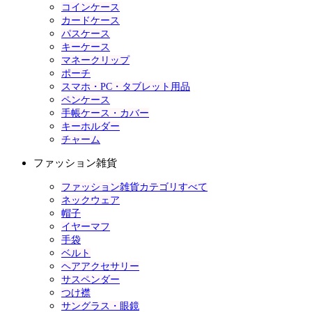
コインケース
カードケース
パスケース
キーケース
マネークリップ
ポーチ
スマホ・PC・タブレット用品
ペンケース
手帳ケース・カバー
キーホルダー
チャーム
ファッション雑貨
ファッション雑貨カテゴリすべて
ネックウェア
帽子
イヤーマフ
手袋
ベルト
ヘアアクセサリー
サスペンダー
つけ襟
サングラス・眼鏡