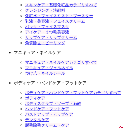
スキンケア・基礎化粧品カテゴリすべて
クレンジング・洗顔料
化粧水・フェイスミスト・ブースター
乳液・美容液・フェイスクリーム
パック・フェイスマスク
アイケア・まつ毛美容液
リップケア・リップクリーム
角質除去・ピーリング
マニキュア・ネイルケア
マニキュア・ネイルケアカテゴリすべて
マニキュア・ジェルネイル
つけ爪・ネイルシール
ボディケア・ハンドケア・フットケア
ボディケア・ハンドケア・フットケアカテゴリすべて
ボディケア
ボディスクラブ・ソープ・石鹸
ハンドケア・フットケア
バストアップ・ヒップケア
デンタルケア
脱毛除毛クリーム・ケア