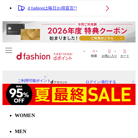
d fashionは毎日お得宣言!!
検索
お気に入り
カート
ご利用可能ポイント
ログイン/発行する
WOMEN
MEN