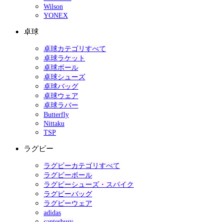
Wilson
YONEX
卓球
卓球カテゴリすべて
卓球ラケット
卓球ボール
卓球シューズ
卓球バッグ
卓球ウェア
卓球ラバー
Butterfly
Nittaku
TSP
ラグビー
ラグビーカテゴリすべて
ラグビーボール
ラグビーシューズ・スパイク
ラグビーバッグ
ラグビーウェア
adidas
canterbury