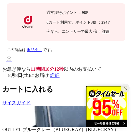
通常獲得ポイント
：
98
P
dカード利用で、
ポイント
3
倍
：
294
P
今なら
、エントリーで最大
倍！
詳細
この商品は
返品不可
です。
お急ぎ便なら
11時間18分11秒
以内
のお支払いで
8月8日(土)
にお届け
詳細
カートに入れる
サイズガイド
OUTLET
ブルーグレー（BLUEGRAY)（BLUEGRAY）