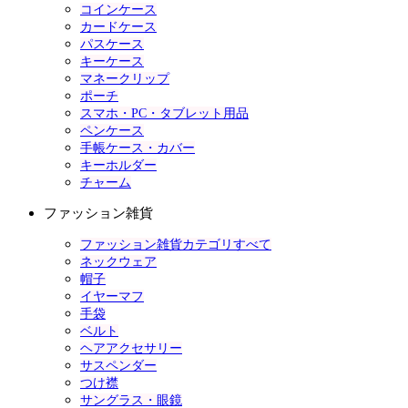
コインケース
カードケース
パスケース
キーケース
マネークリップ
ポーチ
スマホ・PC・タブレット用品
ペンケース
手帳ケース・カバー
キーホルダー
チャーム
ファッション雑貨
ファッション雑貨カテゴリすべて
ネックウェア
帽子
イヤーマフ
手袋
ベルト
ヘアアクセサリー
サスペンダー
つけ襟
サングラス・眼鏡