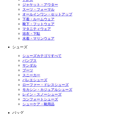
ジャケット・アウター
スーツ・フォーマル
オールインワン・セットアップ
下着・ルームウェア
靴下・フットウェア
マタニティウェア
浴衣・下駄
水着・マリンウェア
シューズ
シューズカテゴリすべて
パンプス
サンダル
ブーツ
スニーカー
バレエシューズ
ローファー・ドレスシューズ
モカシン・カジュアルシューズ
レイン・スノーシューズ
コンフォートシューズ
シューケア・靴用品
バッグ