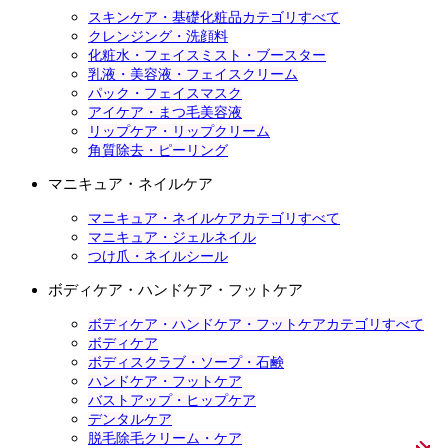
スキンケア・基礎化粧品カテゴリすべて
クレンジング・洗顔料
化粧水・フェイスミスト・ブースター
乳液・美容液・フェイスクリーム
パック・フェイスマスク
アイケア・まつ毛美容液
リップケア・リップクリーム
角質除去・ピーリング
マニキュア・ネイルケア
マニキュア・ネイルケアカテゴリすべて
マニキュア・ジェルネイル
つけ爪・ネイルシール
ボディケア・ハンドケア・フットケア
ボディケア・ハンドケア・フットケアカテゴリすべて
ボディケア
ボディスクラブ・ソープ・石鹸
ハンドケア・フットケア
バストアップ・ヒップケア
デンタルケア
脱毛除毛クリーム・ケア