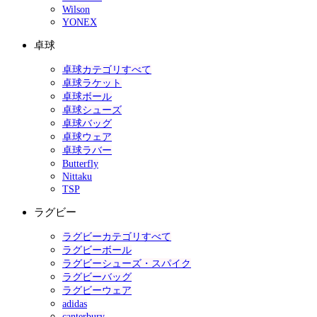
Wilson
YONEX
卓球
卓球カテゴリすべて
卓球ラケット
卓球ボール
卓球シューズ
卓球バッグ
卓球ウェア
卓球ラバー
Butterfly
Nittaku
TSP
ラグビー
ラグビーカテゴリすべて
ラグビーボール
ラグビーシューズ・スパイク
ラグビーバッグ
ラグビーウェア
adidas
canterbury