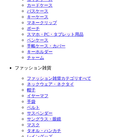
カードケース
パスケース
キーケース
マネークリップ
ポーチ
スマホ・PC・タブレット用品
ペンケース
手帳ケース・カバー
キーホルダー
チャーム
ファッション雑貨
ファッション雑貨カテゴリすべて
ネックウェア・ネクタイ
帽子
イヤーマフ
手袋
ベルト
サスペンダー
サングラス・眼鏡
マスク
タオル・ハンカチ
レイングッズ