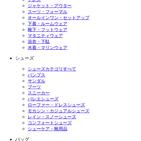
ジャケット・アウター
スーツ・フォーマル
オールインワン・セットアップ
下着・ルームウェア
靴下・フットウェア
マタニティウェア
浴衣・下駄
水着・マリンウェア
シューズ
シューズカテゴリすべて
パンプス
サンダル
ブーツ
スニーカー
バレエシューズ
ローファー・ドレスシューズ
モカシン・カジュアルシューズ
レイン・スノーシューズ
コンフォートシューズ
シューケア・靴用品
バッグ