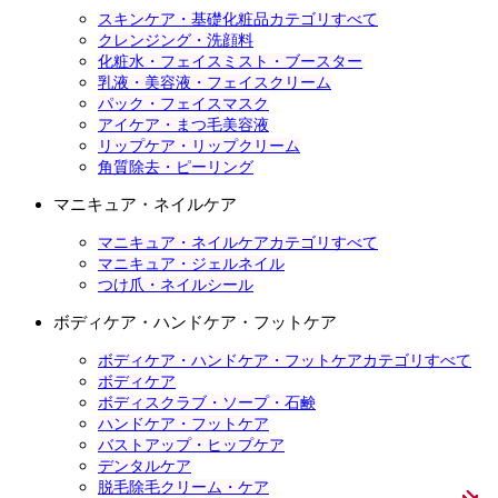
スキンケア・基礎化粧品カテゴリすべて
クレンジング・洗顔料
化粧水・フェイスミスト・ブースター
乳液・美容液・フェイスクリーム
パック・フェイスマスク
アイケア・まつ毛美容液
リップケア・リップクリーム
角質除去・ピーリング
マニキュア・ネイルケア
マニキュア・ネイルケアカテゴリすべて
マニキュア・ジェルネイル
つけ爪・ネイルシール
ボディケア・ハンドケア・フットケア
ボディケア・ハンドケア・フットケアカテゴリすべて
ボディケア
ボディスクラブ・ソープ・石鹸
ハンドケア・フットケア
バストアップ・ヒップケア
デンタルケア
脱毛除毛クリーム・ケア