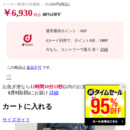
メーカー希望小売価格：
11,660円(税込)
￥6,930
40%OFF
税込
通常獲得ポイント
：
63
P
dカード利用で、
ポイント
3
倍
：
189
P
今なら
、エントリーで最大
倍！
詳細
この商品は
返品不可
です。
お急ぎ便なら
12時間10分52秒
以内
のお支払いで
8月9日(日)
にお届け
詳細
カートに入れる
サイズガイド