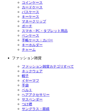
コインケース
カードケース
パスケース
キーケース
マネークリップ
ポーチ
スマホ・PC・タブレット用品
ペンケース
手帳ケース・カバー
キーホルダー
チャーム
ファッション雑貨
ファッション雑貨カテゴリすべて
ネックウェア
帽子
イヤーマフ
手袋
ベルト
ヘアアクセサリー
サスペンダー
つけ襟
サングラス・眼鏡