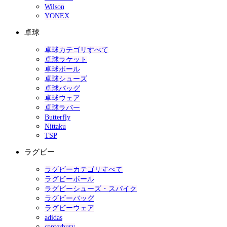
Wilson
YONEX
卓球
卓球カテゴリすべて
卓球ラケット
卓球ボール
卓球シューズ
卓球バッグ
卓球ウェア
卓球ラバー
Butterfly
Nittaku
TSP
ラグビー
ラグビーカテゴリすべて
ラグビーボール
ラグビーシューズ・スパイク
ラグビーバッグ
ラグビーウェア
adidas
canterbury