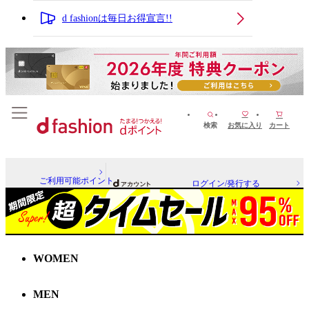
d fashionは毎日お得宣言!!
検索
お気に入り
カート
ご利用可能ポイント
ログイン/発行する
WOMEN
MEN