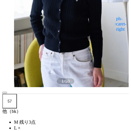
1
/
10
57
他（bk）
M
残り3点
L
×