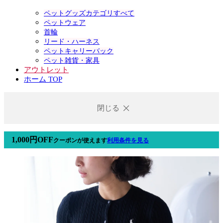
ペットグッズカテゴリすべて
ペットウェア
首輪
リード・ハーネス
ペットキャリーバック
ペット雑貨・家具
アウトレット
ホーム TOP
閉じる
1,000円OFF
クーポン
が使えます
利用条件を見る