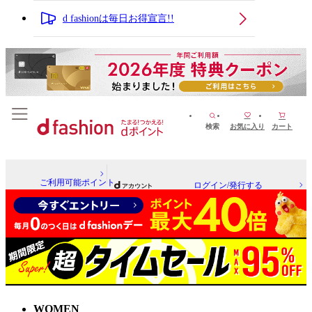
d fashionは毎日お得宣言!!
検索
お気に入り
カート
ご利用可能ポイント
ログイン/発行する
WOMEN