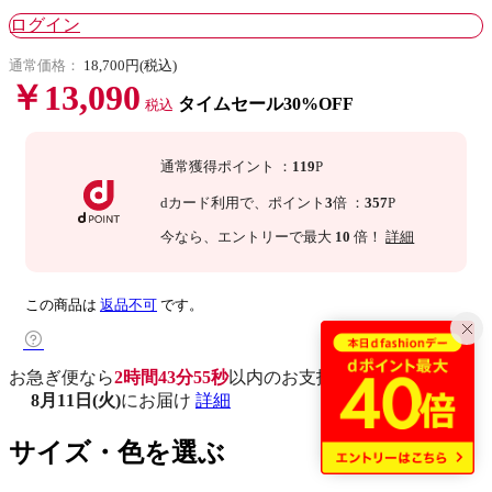
ログイン
通常価格：
18,700円(税込)
￥13,090
タイムセール30%OFF
税込
通常獲得ポイント
：
119
P
dカード利用で、
ポイント
3
倍
：
357
P
今なら
、エントリーで最大
10
倍！
詳細
この商品は
返品不可
です。
お急ぎ便なら
2時間43分54秒
以内
のお支払いで
8月11日(火)
にお届け
詳細
サイズ・色を選ぶ