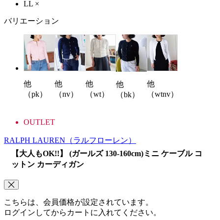
LL
×
バリエーション
他
他
他
他
他
（pk）
（nv）
（wt）
（wtnv）
（bk）
OUTLET
RALPH LAUREN
（ラルフローレン）
【大人もOK!!】 (ガールズ 130-160cm)ミニ ケーブル コ
ットン カーディガン
こちらは、会員価格が設定されています。
ログインしてからカートに入れてください。