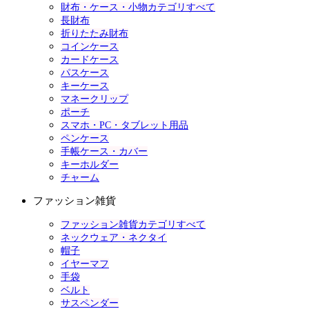
財布・ケース・小物カテゴリすべて
長財布
折りたたみ財布
コインケース
カードケース
パスケース
キーケース
マネークリップ
ポーチ
スマホ・PC・タブレット用品
ペンケース
手帳ケース・カバー
キーホルダー
チャーム
ファッション雑貨
ファッション雑貨カテゴリすべて
ネックウェア・ネクタイ
帽子
イヤーマフ
手袋
ベルト
サスペンダー