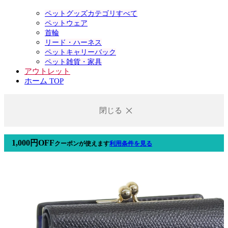
ペットグッズカテゴリすべて
ペットウェア
首輪
リード・ハーネス
ペットキャリーバック
ペット雑貨・家具
アウトレット
ホーム TOP
閉じる
1,000円OFF
クーポン
が使えます
利用条件を見る