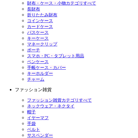
財布・ケース・小物カテゴリすべて
長財布
折りたたみ財布
コインケース
カードケース
パスケース
キーケース
マネークリップ
ポーチ
スマホ・PC・タブレット用品
ペンケース
手帳ケース・カバー
キーホルダー
チャーム
ファッション雑貨
ファッション雑貨カテゴリすべて
ネックウェア・ネクタイ
帽子
イヤーマフ
手袋
ベルト
サスペンダー