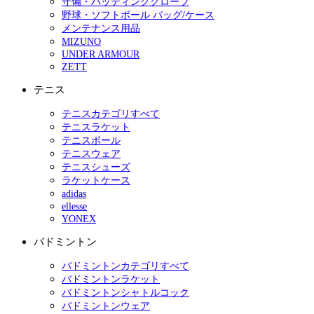
守備・バッティンググローブ
野球・ソフトボール バッグ/ケース
メンテナンス用品
MIZUNO
UNDER ARMOUR
ZETT
テニス
テニスカテゴリすべて
テニスラケット
テニスボール
テニスウェア
テニスシューズ
ラケットケース
adidas
ellesse
YONEX
バドミントン
バドミントンカテゴリすべて
バドミントンラケット
バドミントンシャトルコック
バドミントンウェア