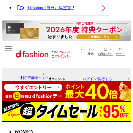
d fashionは毎日お得宣言!!
検索
お気に入り
カート
ご利用可能ポイント
ログイン/発行する
WOMEN