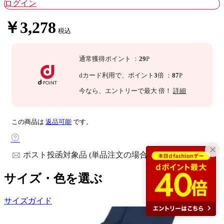
ログイン
￥3,278
税込
通常獲得ポイント
：
29
P
dカード利用で、
ポイント
3
倍
：
87
P
今なら
、エントリーで最大
倍！
詳細
この商品は
返品可能
です。
ポスト投函対象品 (単品注文の場合)
サイズ・色を選ぶ
サイズガイド