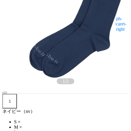
1
/
2
1
ネイビー（nv）
S
×
M
×