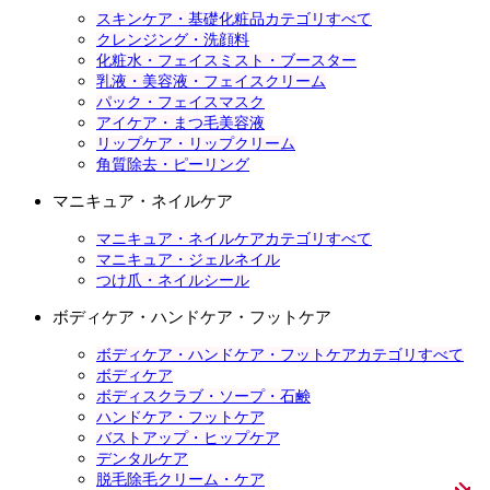
スキンケア・基礎化粧品カテゴリすべて
クレンジング・洗顔料
化粧水・フェイスミスト・ブースター
乳液・美容液・フェイスクリーム
パック・フェイスマスク
アイケア・まつ毛美容液
リップケア・リップクリーム
角質除去・ピーリング
マニキュア・ネイルケア
マニキュア・ネイルケアカテゴリすべて
マニキュア・ジェルネイル
つけ爪・ネイルシール
ボディケア・ハンドケア・フットケア
ボディケア・ハンドケア・フットケアカテゴリすべて
ボディケア
ボディスクラブ・ソープ・石鹸
ハンドケア・フットケア
バストアップ・ヒップケア
デンタルケア
脱毛除毛クリーム・ケア