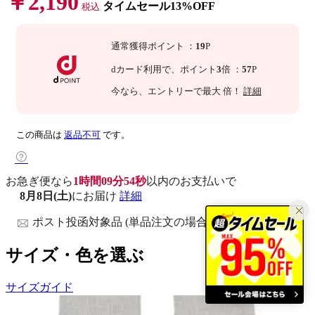
￥2,190
タイムセール13%OFF
税込
通常獲得ポイント
：
19
P
dカード利用で、
ポイント
3
倍
：
57
P
今なら
、エントリーで最大
倍！
詳細
この商品は
返品不可
です。
お急ぎ便なら
1時間09分53秒
以内
のお支払いで
8月8日(土)
にお届け
詳細
ポスト投函対象品 (単品注文の場合)
サイズ・色を選ぶ
サイズガイド