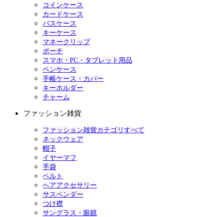
コインケース
カードケース
パスケース
キーケース
マネークリップ
ポーチ
スマホ・PC・タブレット用品
ペンケース
手帳ケース・カバー
キーホルダー
チャーム
ファッション雑貨
ファッション雑貨カテゴリすべて
ネックウェア
帽子
イヤーマフ
手袋
ベルト
ヘアアクセサリー
サスペンダー
つけ襟
サングラス・眼鏡