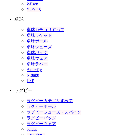
Wilson
YONEX
卓球
卓球カテゴリすべて
卓球ラケット
卓球ボール
卓球シューズ
卓球バッグ
卓球ウェア
卓球ラバー
Butterfly
Nittaku
TSP
ラグビー
ラグビーカテゴリすべて
ラグビーボール
ラグビーシューズ・スパイク
ラグビーバッグ
ラグビーウェア
adidas
canterbury