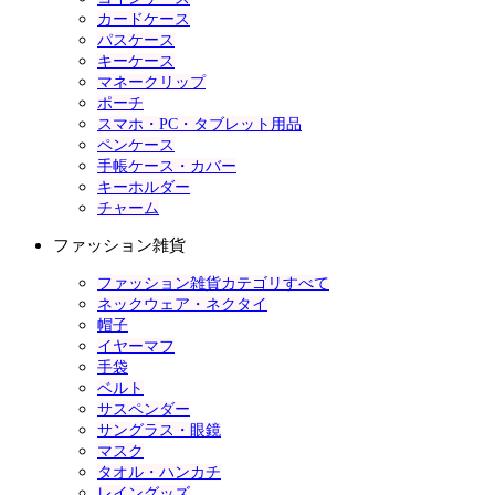
カードケース
パスケース
キーケース
マネークリップ
ポーチ
スマホ・PC・タブレット用品
ペンケース
手帳ケース・カバー
キーホルダー
チャーム
ファッション雑貨
ファッション雑貨カテゴリすべて
ネックウェア・ネクタイ
帽子
イヤーマフ
手袋
ベルト
サスペンダー
サングラス・眼鏡
マスク
タオル・ハンカチ
レイングッズ