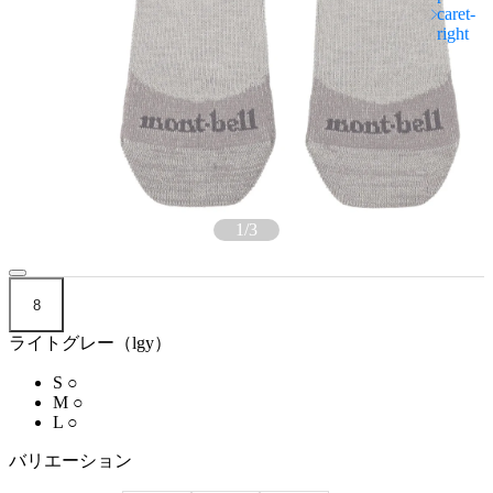
1
/
3
8
ライトグレー（lgy）
S
○
M
○
L
○
バリエーション