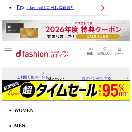
d fashionは毎日お得宣言!!
検索
お気に入り
カート
ご利用可能ポイント
ログイン/発行する
WOMEN
MEN