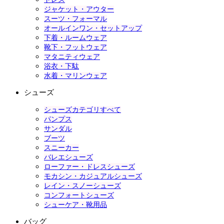
ジャケット・アウター
スーツ・フォーマル
オールインワン・セットアップ
下着・ルームウェア
靴下・フットウェア
マタニティウェア
浴衣・下駄
水着・マリンウェア
シューズ
シューズカテゴリすべて
パンプス
サンダル
ブーツ
スニーカー
バレエシューズ
ローファー・ドレスシューズ
モカシン・カジュアルシューズ
レイン・スノーシューズ
コンフォートシューズ
シューケア・靴用品
バッグ