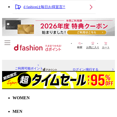
d fashionは毎日お得宣言!!
検索
お気に入り
カート
ご利用可能ポイント
ログイン/発行する
WOMEN
MEN