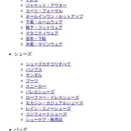
ジャケット・アウター
スーツ・フォーマル
オールインワン・セットアップ
下着・ルームウェア
靴下・フットウェア
マタニティウェア
浴衣・下駄
水着・マリンウェア
シューズ
シューズカテゴリすべて
パンプス
サンダル
ブーツ
スニーカー
バレエシューズ
ローファー・ドレスシューズ
モカシン・カジュアルシューズ
レイン・スノーシューズ
コンフォートシューズ
シューケア・靴用品
バッグ