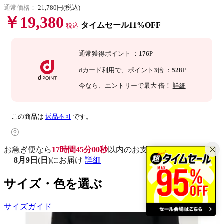
通常価格：
21,780円(税込)
￥19,380
タイムセール11%OFF
税込
通常獲得ポイント
：
176
P
dカード利用で、
ポイント
3
倍
：
528
P
今なら
、エントリーで最大
倍！
詳細
この商品は
返品不可
です。
お急ぎ便なら
17時間44分59秒
以内
のお支払いで
8月9日(日)
にお届け
詳細
サイズ・色を選ぶ
サイズガイド