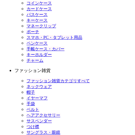
コインケース
カードケース
パスケース
キーケース
マネークリップ
ポーチ
スマホ・PC・タブレット用品
ペンケース
手帳ケース・カバー
キーホルダー
チャーム
ファッション雑貨
ファッション雑貨カテゴリすべて
ネックウェア
帽子
イヤーマフ
手袋
ベルト
ヘアアクセサリー
サスペンダー
つけ襟
サングラス・眼鏡