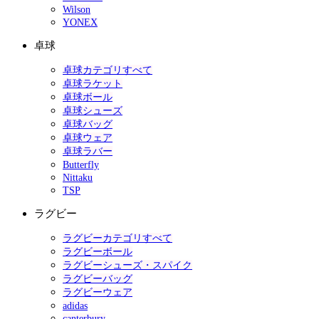
Wilson
YONEX
卓球
卓球カテゴリすべて
卓球ラケット
卓球ボール
卓球シューズ
卓球バッグ
卓球ウェア
卓球ラバー
Butterfly
Nittaku
TSP
ラグビー
ラグビーカテゴリすべて
ラグビーボール
ラグビーシューズ・スパイク
ラグビーバッグ
ラグビーウェア
adidas
canterbury