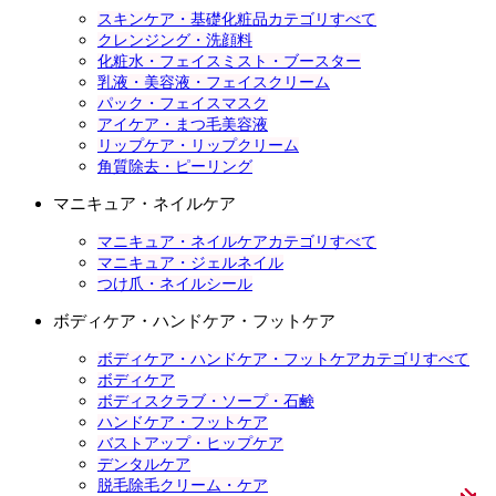
スキンケア・基礎化粧品カテゴリすべて
クレンジング・洗顔料
化粧水・フェイスミスト・ブースター
乳液・美容液・フェイスクリーム
パック・フェイスマスク
アイケア・まつ毛美容液
リップケア・リップクリーム
角質除去・ピーリング
マニキュア・ネイルケア
マニキュア・ネイルケアカテゴリすべて
マニキュア・ジェルネイル
つけ爪・ネイルシール
ボディケア・ハンドケア・フットケア
ボディケア・ハンドケア・フットケアカテゴリすべて
ボディケア
ボディスクラブ・ソープ・石鹸
ハンドケア・フットケア
バストアップ・ヒップケア
デンタルケア
脱毛除毛クリーム・ケア