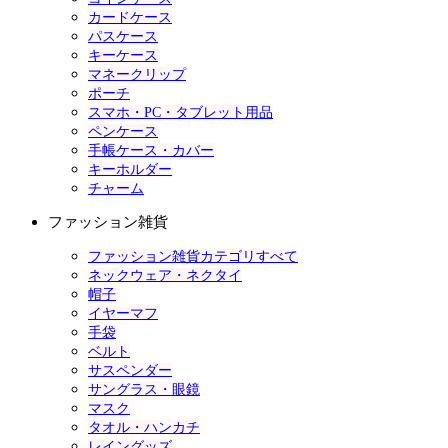
カードケース
パスケース
キーケース
マネークリップ
ポーチ
スマホ・PC・タブレット用品
ペンケース
手帳ケース・カバー
キーホルダー
チャーム
ファッション雑貨
ファッション雑貨カテゴリすべて
ネックウェア・ネクタイ
帽子
イヤーマフ
手袋
ベルト
サスペンダー
サングラス・眼鏡
マスク
タオル・ハンカチ
レイングッズ