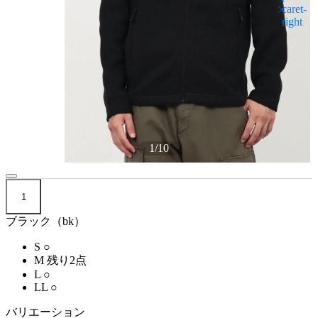
1
/
10
1
ブラック（bk）
S
○
M
残り2点
L
○
LL
○
バリエーション