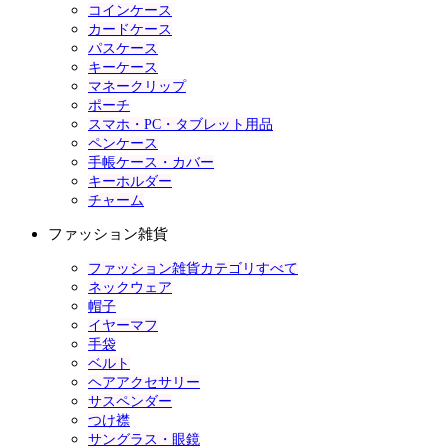
コインケース
カードケース
パスケース
キーケース
マネークリップ
ポーチ
スマホ・PC・タブレット用品
ペンケース
手帳ケース・カバー
キーホルダー
チャーム
ファッション雑貨
ファッション雑貨カテゴリすべて
ネックウェア
帽子
イヤーマフ
手袋
ベルト
ヘアアクセサリー
サスペンダー
つけ襟
サングラス・眼鏡