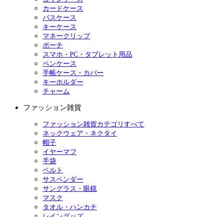
カードケース
パスケース
キーケース
マネークリップ
ポーチ
スマホ・PC・タブレット用品
ペンケース
手帳ケース・カバー
キーホルダー
チャーム
ファッション雑貨
ファッション雑貨カテゴリすべて
ネックウェア・ネクタイ
帽子
イヤーマフ
手袋
ベルト
サスペンダー
サングラス・眼鏡
マスク
タオル・ハンカチ
レイングッズ