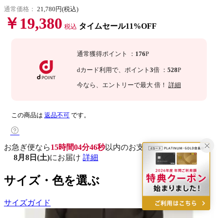
通常価格：
21,780円(税込)
￥19,380
タイムセール11%OFF
税込
通常獲得ポイント
：
176
P
dカード利用で、
ポイント
3
倍
：
528
P
今なら
、エントリーで最大
倍！
詳細
この商品は
返品不可
です。
お急ぎ便なら
15時間04分45秒
以内
のお支払いで
8月8日(土)
にお届け
詳細
サイズ・色を選ぶ
サイズガイド