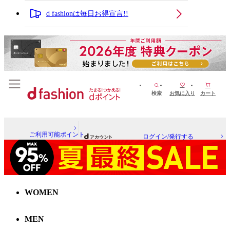
d fashionは毎日お得宣言!!
検索
お気に入り
カート
ご利用可能ポイント
ログイン/発行する
WOMEN
MEN