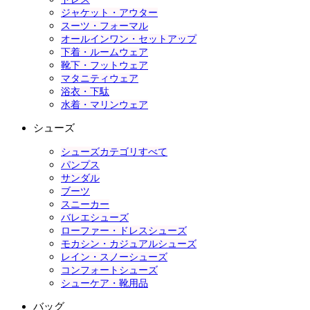
ジャケット・アウター
スーツ・フォーマル
オールインワン・セットアップ
下着・ルームウェア
靴下・フットウェア
マタニティウェア
浴衣・下駄
水着・マリンウェア
シューズ
シューズカテゴリすべて
パンプス
サンダル
ブーツ
スニーカー
バレエシューズ
ローファー・ドレスシューズ
モカシン・カジュアルシューズ
レイン・スノーシューズ
コンフォートシューズ
シューケア・靴用品
バッグ