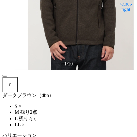
1
/
10
0
ダークブラウン（dbn）
S
×
M
残り2点
L
残り2点
LL
×
バリエーション