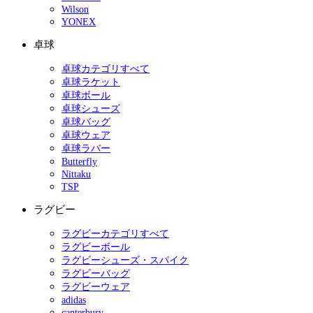
Wilson
YONEX
卓球
卓球カテゴリすべて
卓球ラケット
卓球ボール
卓球シューズ
卓球バッグ
卓球ウェア
卓球ラバー
Butterfly
Nittaku
TSP
ラグビー
ラグビーカテゴリすべて
ラグビーボール
ラグビーシューズ・スパイク
ラグビーバッグ
ラグビーウェア
adidas
canterbury