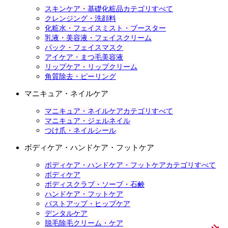
スキンケア・基礎化粧品カテゴリすべて
クレンジング・洗顔料
化粧水・フェイスミスト・ブースター
乳液・美容液・フェイスクリーム
パック・フェイスマスク
アイケア・まつ毛美容液
リップケア・リップクリーム
角質除去・ピーリング
マニキュア・ネイルケア
マニキュア・ネイルケアカテゴリすべて
マニキュア・ジェルネイル
つけ爪・ネイルシール
ボディケア・ハンドケア・フットケア
ボディケア・ハンドケア・フットケアカテゴリすべて
ボディケア
ボディスクラブ・ソープ・石鹸
ハンドケア・フットケア
バストアップ・ヒップケア
デンタルケア
脱毛除毛クリーム・ケア