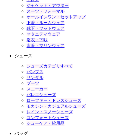
ジャケット・アウター
スーツ・フォーマル
オールインワン・セットアップ
下着・ルームウェア
靴下・フットウェア
マタニティウェア
浴衣・下駄
水着・マリンウェア
シューズ
シューズカテゴリすべて
パンプス
サンダル
ブーツ
スニーカー
バレエシューズ
ローファー・ドレスシューズ
モカシン・カジュアルシューズ
レイン・スノーシューズ
コンフォートシューズ
シューケア・靴用品
バッグ