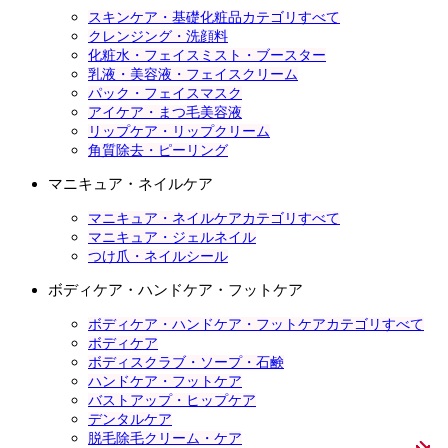
スキンケア・基礎化粧品カテゴリすべて
クレンジング・洗顔料
化粧水・フェイスミスト・ブースター
乳液・美容液・フェイスクリーム
パック・フェイスマスク
アイケア・まつ毛美容液
リップケア・リップクリーム
角質除去・ピーリング
マニキュア・ネイルケア
マニキュア・ネイルケアカテゴリすべて
マニキュア・ジェルネイル
つけ爪・ネイルシール
ボディケア・ハンドケア・フットケア
ボディケア・ハンドケア・フットケアカテゴリすべて
ボディケア
ボディスクラブ・ソープ・石鹸
ハンドケア・フットケア
バストアップ・ヒップケア
デンタルケア
脱毛除毛クリーム・ケア