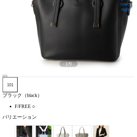
1
/
9
101
ブラック（black）
F/FREE
○
バリエーション