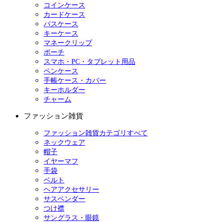
コインケース
カードケース
パスケース
キーケース
マネークリップ
ポーチ
スマホ・PC・タブレット用品
ペンケース
手帳ケース・カバー
キーホルダー
チャーム
ファッション雑貨
ファッション雑貨カテゴリすべて
ネックウェア
帽子
イヤーマフ
手袋
ベルト
ヘアアクセサリー
サスペンダー
つけ襟
サングラス・眼鏡