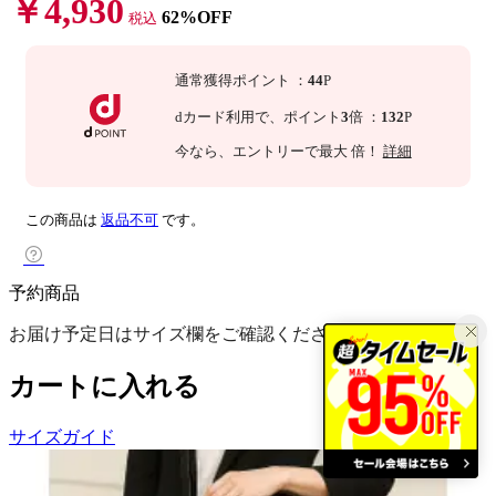
￥4,930
62%OFF
税込
通常獲得ポイント
：
44
P
dカード利用で、
ポイント
3
倍
：
132
P
今なら
、エントリーで最大
倍！
詳細
この商品は
返品不可
です。
予約商品
お届け予定日はサイズ欄をご確認ください。
カートに入れる
サイズガイド