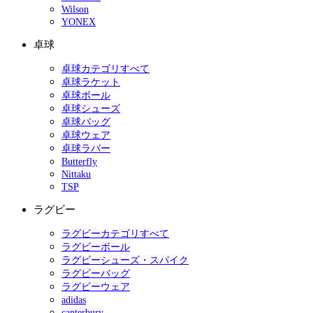
Wilson
YONEX
卓球
卓球カテゴリすべて
卓球ラケット
卓球ボール
卓球シューズ
卓球バッグ
卓球ウェア
卓球ラバー
Butterfly
Nittaku
TSP
ラグビー
ラグビーカテゴリすべて
ラグビーボール
ラグビーシューズ・スパイク
ラグビーバッグ
ラグビーウェア
adidas
canterbury