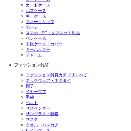
カードケース
パスケース
キーケース
マネークリップ
ポーチ
スマホ・PC・タブレット用品
ペンケース
手帳ケース・カバー
キーホルダー
チャーム
ファッション雑貨
ファッション雑貨カテゴリすべて
ネックウェア・ネクタイ
帽子
イヤーマフ
手袋
ベルト
サスペンダー
サングラス・眼鏡
マスク
タオル・ハンカチ
レイングッズ