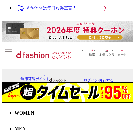
d fashionは毎日お得宣言!!
検索
お気に入り
カート
ご利用可能ポイント
ログイン/発行する
WOMEN
MEN