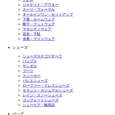
ジャケット・アウター
スーツ・フォーマル
オールインワン・セットアップ
下着・ルームウェア
靴下・フットウェア
マタニティウェア
浴衣・下駄
水着・マリンウェア
シューズ
シューズカテゴリすべて
パンプス
サンダル
ブーツ
スニーカー
バレエシューズ
ローファー・ドレスシューズ
モカシン・カジュアルシューズ
レイン・スノーシューズ
コンフォートシューズ
シューケア・靴用品
バッグ