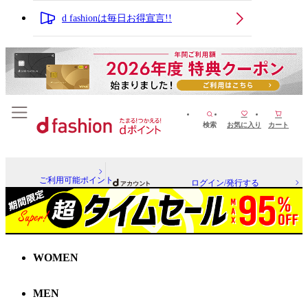
d fashionは毎日お得宣言!!
検索
お気に入り
カート
ご利用可能ポイント
ログイン/発行する
WOMEN
MEN