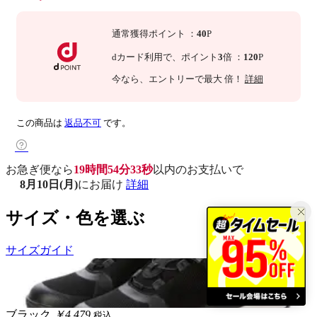
通常獲得ポイント
：
40
P
dカード利用で、
ポイント
3
倍
：
120
P
今なら
、エントリーで最大
倍！
詳細
この商品は
返品不可
です。
お急ぎ便なら
19時間54分32秒
以内
のお支払いで
8月10日(月)
にお届け
詳細
サイズ・色を選ぶ
サイズガイド
ブラック
￥4,479
税込