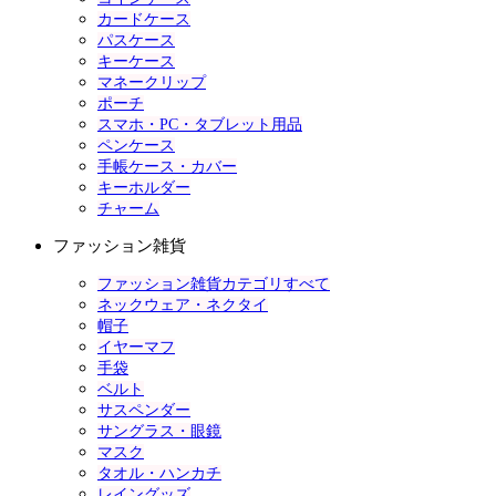
カードケース
パスケース
キーケース
マネークリップ
ポーチ
スマホ・PC・タブレット用品
ペンケース
手帳ケース・カバー
キーホルダー
チャーム
ファッション雑貨
ファッション雑貨カテゴリすべて
ネックウェア・ネクタイ
帽子
イヤーマフ
手袋
ベルト
サスペンダー
サングラス・眼鏡
マスク
タオル・ハンカチ
レイングッズ