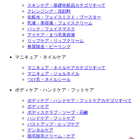
スキンケア・基礎化粧品カテゴリすべて
クレンジング・洗顔料
化粧水・フェイスミスト・ブースター
乳液・美容液・フェイスクリーム
パック・フェイスマスク
アイケア・まつ毛美容液
リップケア・リップクリーム
角質除去・ピーリング
マニキュア・ネイルケア
マニキュア・ネイルケアカテゴリすべて
マニキュア・ジェルネイル
つけ爪・ネイルシール
ボディケア・ハンドケア・フットケア
ボディケア・ハンドケア・フットケアカテゴリすべて
ボディケア
ボディスクラブ・ソープ・石鹸
ハンドケア・フットケア
バストアップ・ヒップケア
デンタルケア
脱毛除毛クリーム・ケア