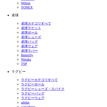
Wilson
YONEX
卓球
卓球カテゴリすべて
卓球ラケット
卓球ボール
卓球シューズ
卓球バッグ
卓球ウェア
卓球ラバー
Butterfly
Nittaku
TSP
ラグビー
ラグビーカテゴリすべて
ラグビーボール
ラグビーシューズ・スパイク
ラグビーバッグ
ラグビーウェア
adidas
canterbury