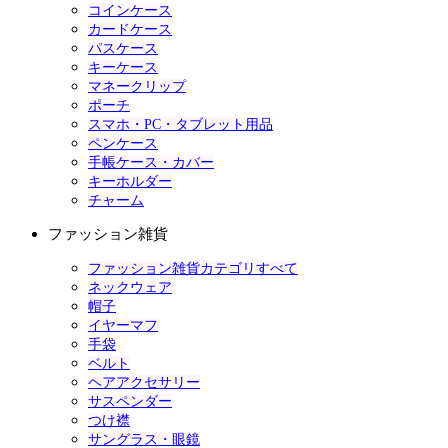
コインケース
カードケース
パスケース
キーケース
マネークリップ
ポーチ
スマホ・PC・タブレット用品
ペンケース
手帳ケース・カバー
キーホルダー
チャーム
ファッション雑貨
ファッション雑貨カテゴリすべて
ネックウェア
帽子
イヤーマフ
手袋
ベルト
ヘアアクセサリー
サスペンダー
つけ襟
サングラス・眼鏡