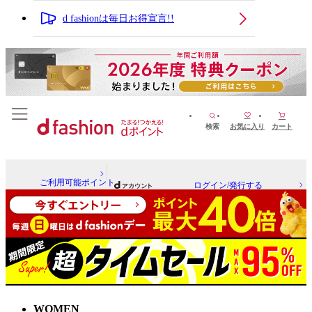
d fashionは毎日お得宣言!!
検索
お気に入り
カート
ご利用可能ポイント
ログイン/発行する
WOMEN