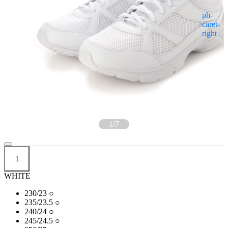
1
/
7
1
WHITE
230/23
○
235/23.5
○
240/24
○
245/24.5
○