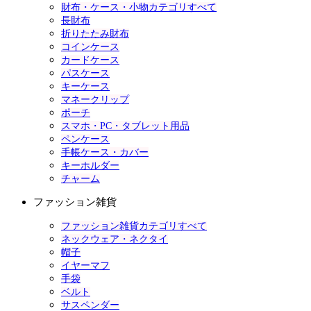
財布・ケース・小物カテゴリすべて
長財布
折りたたみ財布
コインケース
カードケース
パスケース
キーケース
マネークリップ
ポーチ
スマホ・PC・タブレット用品
ペンケース
手帳ケース・カバー
キーホルダー
チャーム
ファッション雑貨
ファッション雑貨カテゴリすべて
ネックウェア・ネクタイ
帽子
イヤーマフ
手袋
ベルト
サスペンダー