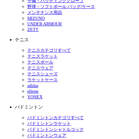
守備・バッティンググローブ
野球・ソフトボール バッグ/ケース
メンテナンス用品
MIZUNO
UNDER ARMOUR
ZETT
テニス
テニスカテゴリすべて
テニスラケット
テニスボール
テニスウェア
テニスシューズ
ラケットケース
adidas
ellesse
YONEX
バドミントン
バドミントンカテゴリすべて
バドミントンラケット
バドミントンシャトルコック
バドミントンウェア