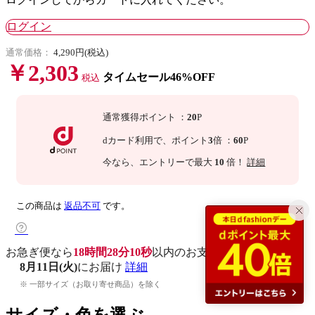
ログイン
通常価格：
4,290円(税込)
￥2,303
タイムセール46%OFF
税込
通常獲得ポイント
：
20
P
dカード利用で、
ポイント
3
倍
：
60
P
今なら
、エントリーで最大
10
倍！
詳細
この商品は
返品不可
です。
お急ぎ便なら
18時間28分09秒
以内
のお支払いで
8月11日(火)
にお届け
詳細
※ 一部サイズ（お取り寄せ商品）を除く
サイズ・色を選ぶ