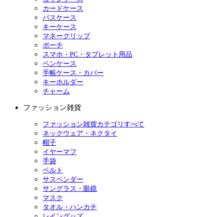
カードケース
パスケース
キーケース
マネークリップ
ポーチ
スマホ・PC・タブレット用品
ペンケース
手帳ケース・カバー
キーホルダー
チャーム
ファッション雑貨
ファッション雑貨カテゴリすべて
ネックウェア・ネクタイ
帽子
イヤーマフ
手袋
ベルト
サスペンダー
サングラス・眼鏡
マスク
タオル・ハンカチ
レイングッズ