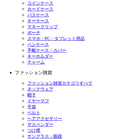
コインケース
カードケース
パスケース
キーケース
マネークリップ
ポーチ
スマホ・PC・タブレット用品
ペンケース
手帳ケース・カバー
キーホルダー
チャーム
ファッション雑貨
ファッション雑貨カテゴリすべて
ネックウェア
帽子
イヤーマフ
手袋
ベルト
ヘアアクセサリー
サスペンダー
つけ襟
サングラス・眼鏡