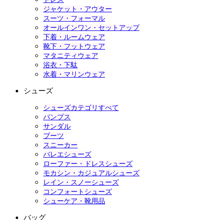
ジャケット・アウター
スーツ・フォーマル
オールインワン・セットアップ
下着・ルームウェア
靴下・フットウェア
マタニティウェア
浴衣・下駄
水着・マリンウェア
シューズ
シューズカテゴリすべて
パンプス
サンダル
ブーツ
スニーカー
バレエシューズ
ローファー・ドレスシューズ
モカシン・カジュアルシューズ
レイン・スノーシューズ
コンフォートシューズ
シューケア・靴用品
バッグ