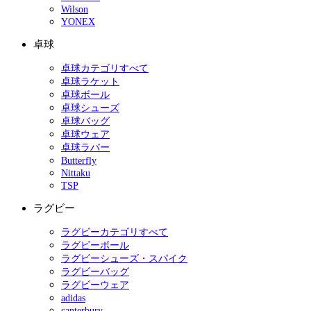
Wilson
YONEX
卓球
卓球カテゴリすべて
卓球ラケット
卓球ボール
卓球シューズ
卓球バッグ
卓球ウェア
卓球ラバー
Butterfly
Nittaku
TSP
ラグビー
ラグビーカテゴリすべて
ラグビーボール
ラグビーシューズ・スパイク
ラグビーバッグ
ラグビーウェア
adidas
canterbury