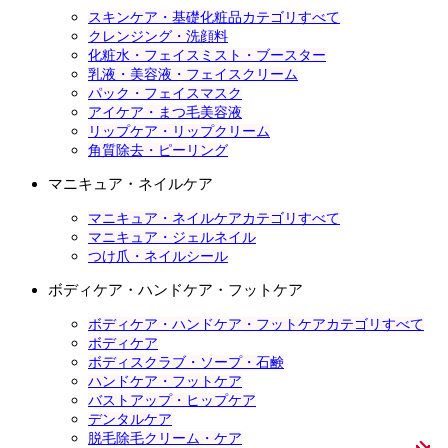
スキンケア・基礎化粧品カテゴリすべて
クレンジング・洗顔料
化粧水・フェイスミスト・ブースター
乳液・美容液・フェイスクリーム
パック・フェイスマスク
アイケア・まつ毛美容液
リップケア・リップクリーム
角質除去・ピーリング
マニキュア・ネイルケア
マニキュア・ネイルケアカテゴリすべて
マニキュア・ジェルネイル
つけ爪・ネイルシール
ボディケア・ハンドケア・フットケア
ボディケア・ハンドケア・フットケアカテゴリすべて
ボディケア
ボディスクラブ・ソープ・石鹸
ハンドケア・フットケア
バストアップ・ヒップケア
デンタルケア
脱毛除毛クリーム・ケア