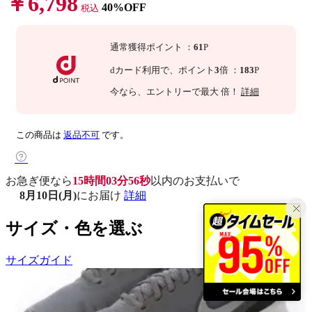
￥6,798
40%OFF
税込
通常獲得ポイント
：
61
P
dカード利用で、
ポイント
3
倍
：
183
P
今なら
、エントリーで最大
倍！
詳細
この商品は
返品不可
です。
お急ぎ便なら
15時間03分55秒
以内
のお支払いで
8月10日(月)
にお届け
詳細
サイズ・色を選ぶ
サイズガイド