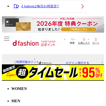
d fashionは毎日お得宣言!!
検索
お気に入り
カート
ご利用可能ポイント
ログイン/発行する
WOMEN
MEN