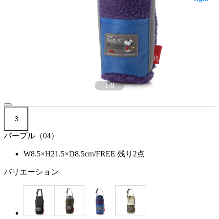
1
/
8
3
パープル（04）
W8.5×H21.5×D8.5cm/FREE
残り2点
バリエーション