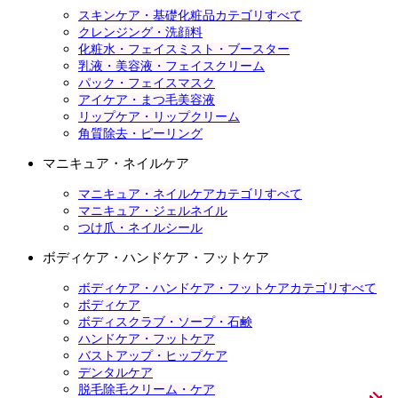
スキンケア・基礎化粧品カテゴリすべて
クレンジング・洗顔料
化粧水・フェイスミスト・ブースター
乳液・美容液・フェイスクリーム
パック・フェイスマスク
アイケア・まつ毛美容液
リップケア・リップクリーム
角質除去・ピーリング
マニキュア・ネイルケア
マニキュア・ネイルケアカテゴリすべて
マニキュア・ジェルネイル
つけ爪・ネイルシール
ボディケア・ハンドケア・フットケア
ボディケア・ハンドケア・フットケアカテゴリすべて
ボディケア
ボディスクラブ・ソープ・石鹸
ハンドケア・フットケア
バストアップ・ヒップケア
デンタルケア
脱毛除毛クリーム・ケア