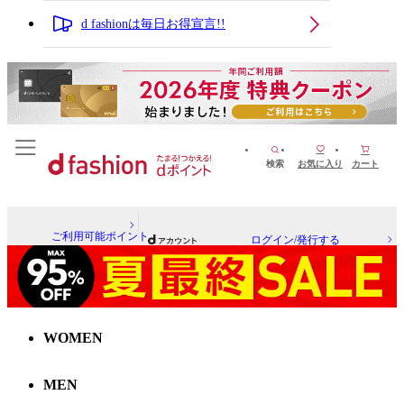
d fashionは毎日お得宣言!!
検索
お気に入り
カート
ご利用可能ポイント
ログイン/発行する
WOMEN
MEN