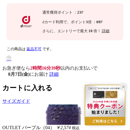
通常獲得ポイント
：
23
P
dカード利用で、
ポイント
3
倍
：
69
P
さらに
、エントリーで最大
10
倍！
詳細
この商品は
返品不可
です。
お急ぎ便なら
2時間16分39秒
以内
のお支払いで
8月7日(金)
にお届け
詳細
カートに入れる
サイズガイド
OUTLET
パープル（04）
￥2,574
税込