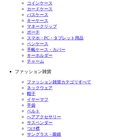
コインケース
カードケース
パスケース
キーケース
マネークリップ
ポーチ
スマホ・PC・タブレット用品
ペンケース
手帳ケース・カバー
キーホルダー
チャーム
ファッション雑貨
ファッション雑貨カテゴリすべて
ネックウェア
帽子
イヤーマフ
手袋
ベルト
ヘアアクセサリー
サスペンダー
つけ襟
サングラス・眼鏡