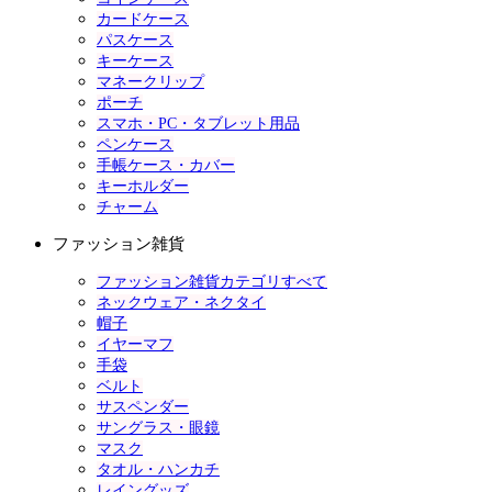
カードケース
パスケース
キーケース
マネークリップ
ポーチ
スマホ・PC・タブレット用品
ペンケース
手帳ケース・カバー
キーホルダー
チャーム
ファッション雑貨
ファッション雑貨カテゴリすべて
ネックウェア・ネクタイ
帽子
イヤーマフ
手袋
ベルト
サスペンダー
サングラス・眼鏡
マスク
タオル・ハンカチ
レイングッズ