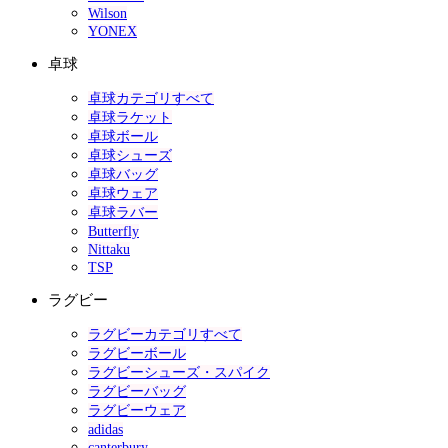
Wilson
YONEX
卓球
卓球カテゴリすべて
卓球ラケット
卓球ボール
卓球シューズ
卓球バッグ
卓球ウェア
卓球ラバー
Butterfly
Nittaku
TSP
ラグビー
ラグビーカテゴリすべて
ラグビーボール
ラグビーシューズ・スパイク
ラグビーバッグ
ラグビーウェア
adidas
canterbury