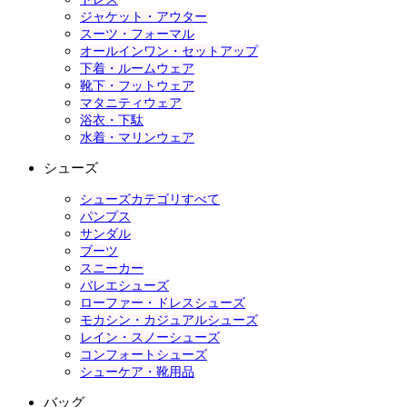
ジャケット・アウター
スーツ・フォーマル
オールインワン・セットアップ
下着・ルームウェア
靴下・フットウェア
マタニティウェア
浴衣・下駄
水着・マリンウェア
シューズ
シューズカテゴリすべて
パンプス
サンダル
ブーツ
スニーカー
バレエシューズ
ローファー・ドレスシューズ
モカシン・カジュアルシューズ
レイン・スノーシューズ
コンフォートシューズ
シューケア・靴用品
バッグ