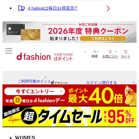
d fashionは毎日お得宣言!!
検索
お気に入り
カート
ご利用可能ポイント
ログイン/発行する
WOMEN