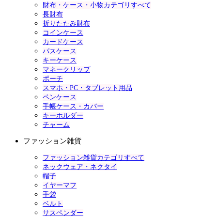
財布・ケース・小物カテゴリすべて
長財布
折りたたみ財布
コインケース
カードケース
パスケース
キーケース
マネークリップ
ポーチ
スマホ・PC・タブレット用品
ペンケース
手帳ケース・カバー
キーホルダー
チャーム
ファッション雑貨
ファッション雑貨カテゴリすべて
ネックウェア・ネクタイ
帽子
イヤーマフ
手袋
ベルト
サスペンダー