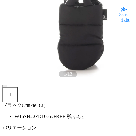
1
/
13
1
ブラックCrinkle（3）
W16×H22×D10cm/FREE
残り2点
バリエーション