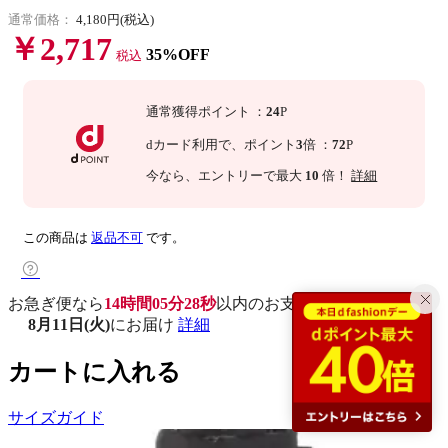
通常価格：
4,180円(税込)
￥2,717
35%OFF
税込
通常獲得ポイント
：
24
P
dカード利用で、
ポイント
3
倍
：
72
P
今なら
、エントリーで最大
10
倍！
詳細
この商品は
返品不可
です。
お急ぎ便なら
14時間05分27秒
以内
のお支払いで
8月11日(火)
にお届け
詳細
カートに入れる
サイズガイド