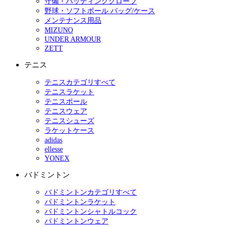
守備・バッティンググローブ
野球・ソフトボール バッグ/ケース
メンテナンス用品
MIZUNO
UNDER ARMOUR
ZETT
テニス
テニスカテゴリすべて
テニスラケット
テニスボール
テニスウェア
テニスシューズ
ラケットケース
adidas
ellesse
YONEX
バドミントン
バドミントンカテゴリすべて
バドミントンラケット
バドミントンシャトルコック
バドミントンウェア