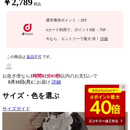
￥2,789
税込
通常獲得ポイント
：
25
P
dカード利用で、
ポイント
3
倍
：
75
P
今なら
、エントリーで最大
倍！
詳細
この商品は
返品不可
です。
お急ぎ便なら
1時間02分02秒
以内
のお支払いで
8月10日(月)
にお届け
詳細
サイズ・色を選ぶ
サイズガイド