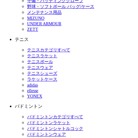
守備・バッティンググローブ
野球・ソフトボール バッグ/ケース
メンテナンス用品
MIZUNO
UNDER ARMOUR
ZETT
テニス
テニスカテゴリすべて
テニスラケット
テニスボール
テニスウェア
テニスシューズ
ラケットケース
adidas
ellesse
YONEX
バドミントン
バドミントンカテゴリすべて
バドミントンラケット
バドミントンシャトルコック
バドミントンウェア