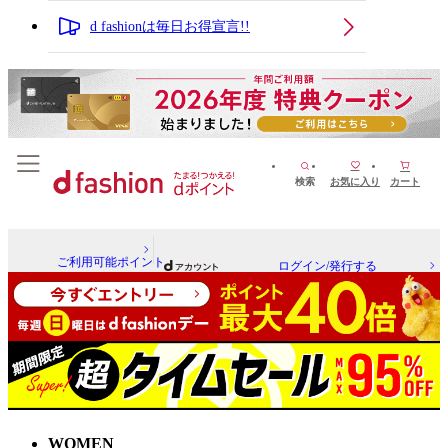
d fashionは毎日お得宣言!!
検索
お気に入り
カート
ご利用可能ポイント
ログイン/発行する
WOMEN