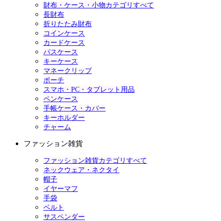
財布・ケース・小物カテゴリすべて
長財布
折りたたみ財布
コインケース
カードケース
パスケース
キーケース
マネークリップ
ポーチ
スマホ・PC・タブレット用品
ペンケース
手帳ケース・カバー
キーホルダー
チャーム
ファッション雑貨
ファッション雑貨カテゴリすべて
ネックウェア・ネクタイ
帽子
イヤーマフ
手袋
ベルト
サスペンダー