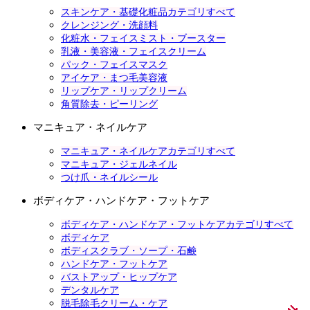
スキンケア・基礎化粧品カテゴリすべて
クレンジング・洗顔料
化粧水・フェイスミスト・ブースター
乳液・美容液・フェイスクリーム
パック・フェイスマスク
アイケア・まつ毛美容液
リップケア・リップクリーム
角質除去・ピーリング
マニキュア・ネイルケア
マニキュア・ネイルケアカテゴリすべて
マニキュア・ジェルネイル
つけ爪・ネイルシール
ボディケア・ハンドケア・フットケア
ボディケア・ハンドケア・フットケアカテゴリすべて
ボディケア
ボディスクラブ・ソープ・石鹸
ハンドケア・フットケア
バストアップ・ヒップケア
デンタルケア
脱毛除毛クリーム・ケア