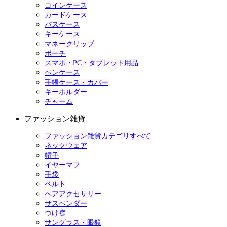
コインケース
カードケース
パスケース
キーケース
マネークリップ
ポーチ
スマホ・PC・タブレット用品
ペンケース
手帳ケース・カバー
キーホルダー
チャーム
ファッション雑貨
ファッション雑貨カテゴリすべて
ネックウェア
帽子
イヤーマフ
手袋
ベルト
ヘアアクセサリー
サスペンダー
つけ襟
サングラス・眼鏡