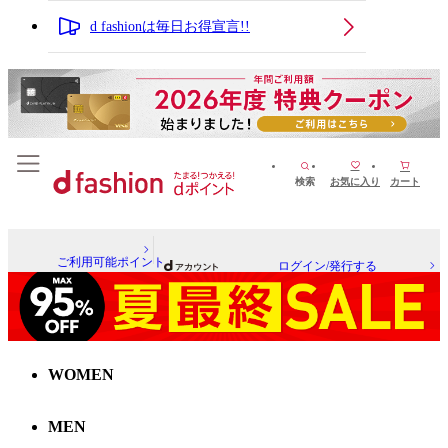
d fashionは毎日お得宣言!!
検索
お気に入り
カート
ご利用可能ポイント
ログイン/発行する
WOMEN
MEN