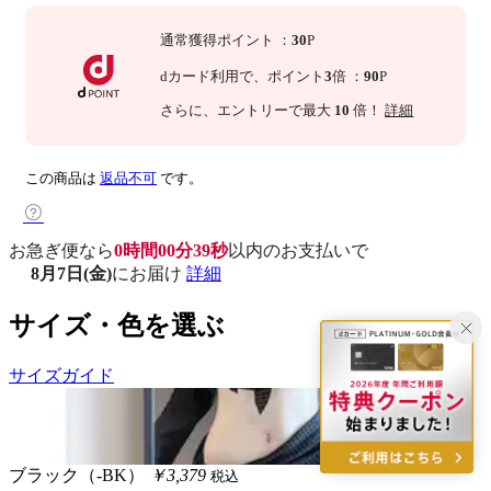
通常獲得ポイント
：
30
P
dカード利用で、
ポイント
3
倍
：
90
P
さらに
、エントリーで最大
10
倍！
詳細
この商品は
返品不可
です。
お急ぎ便なら
0時間00分38秒
以内
のお支払いで
8月7日(金)
にお届け
詳細
サイズ・色を選ぶ
サイズガイド
ブラック（-BK）
￥3,379
税込