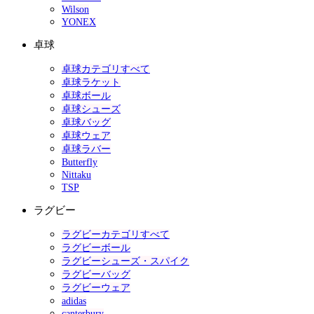
Wilson
YONEX
卓球
卓球カテゴリすべて
卓球ラケット
卓球ボール
卓球シューズ
卓球バッグ
卓球ウェア
卓球ラバー
Butterfly
Nittaku
TSP
ラグビー
ラグビーカテゴリすべて
ラグビーボール
ラグビーシューズ・スパイク
ラグビーバッグ
ラグビーウェア
adidas
canterbury