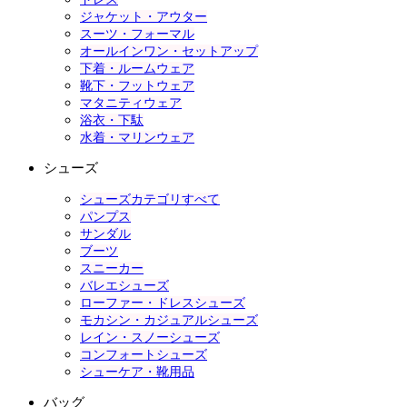
ジャケット・アウター
スーツ・フォーマル
オールインワン・セットアップ
下着・ルームウェア
靴下・フットウェア
マタニティウェア
浴衣・下駄
水着・マリンウェア
シューズ
シューズカテゴリすべて
パンプス
サンダル
ブーツ
スニーカー
バレエシューズ
ローファー・ドレスシューズ
モカシン・カジュアルシューズ
レイン・スノーシューズ
コンフォートシューズ
シューケア・靴用品
バッグ