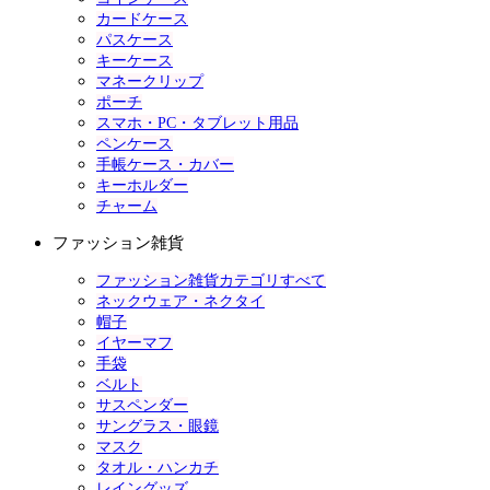
カードケース
パスケース
キーケース
マネークリップ
ポーチ
スマホ・PC・タブレット用品
ペンケース
手帳ケース・カバー
キーホルダー
チャーム
ファッション雑貨
ファッション雑貨カテゴリすべて
ネックウェア・ネクタイ
帽子
イヤーマフ
手袋
ベルト
サスペンダー
サングラス・眼鏡
マスク
タオル・ハンカチ
レイングッズ