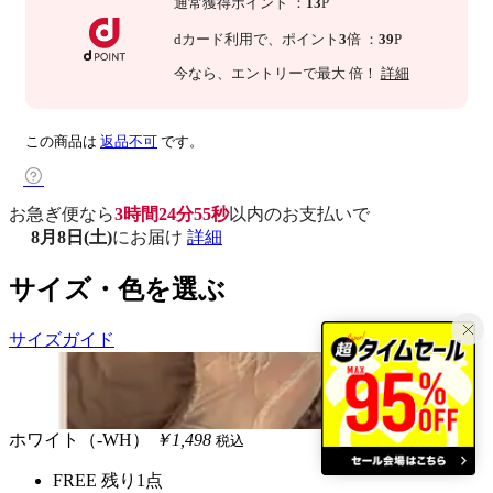
通常獲得ポイント
：
13
P
dカード利用で、
ポイント
3
倍
：
39
P
今なら
、エントリーで最大
倍！
詳細
この商品は
返品不可
です。
お急ぎ便なら
3時間24分54秒
以内
のお支払いで
8月8日(土)
にお届け
詳細
サイズ・色を選ぶ
サイズガイド
ホワイト（-WH）
￥1,498
税込
FREE
残り1点