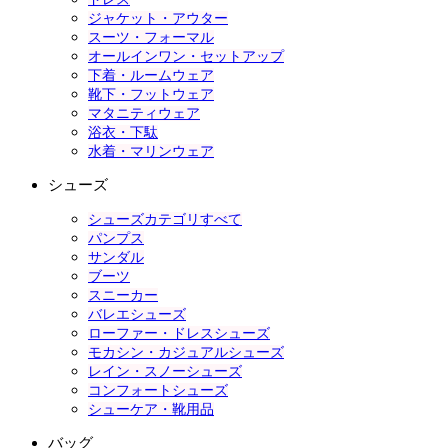
ジャケット・アウター
スーツ・フォーマル
オールインワン・セットアップ
下着・ルームウェア
靴下・フットウェア
マタニティウェア
浴衣・下駄
水着・マリンウェア
シューズ
シューズカテゴリすべて
パンプス
サンダル
ブーツ
スニーカー
バレエシューズ
ローファー・ドレスシューズ
モカシン・カジュアルシューズ
レイン・スノーシューズ
コンフォートシューズ
シューケア・靴用品
バッグ