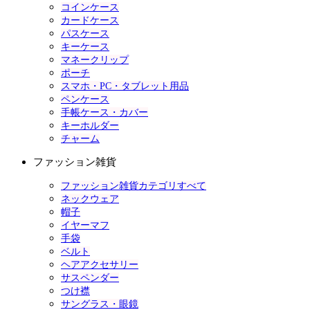
コインケース
カードケース
パスケース
キーケース
マネークリップ
ポーチ
スマホ・PC・タブレット用品
ペンケース
手帳ケース・カバー
キーホルダー
チャーム
ファッション雑貨
ファッション雑貨カテゴリすべて
ネックウェア
帽子
イヤーマフ
手袋
ベルト
ヘアアクセサリー
サスペンダー
つけ襟
サングラス・眼鏡