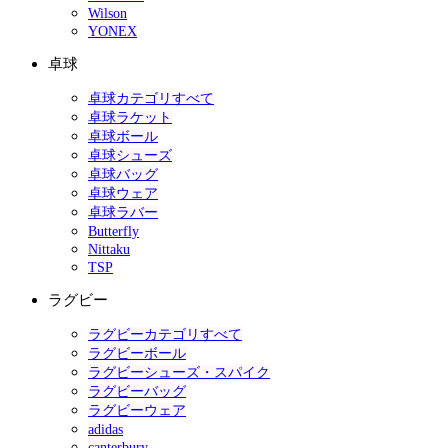
Wilson
YONEX
卓球
卓球カテゴリすべて
卓球ラケット
卓球ボール
卓球シューズ
卓球バッグ
卓球ウェア
卓球ラバー
Butterfly
Nittaku
TSP
ラグビー
ラグビーカテゴリすべて
ラグビーボール
ラグビーシューズ・スパイク
ラグビーバッグ
ラグビーウェア
adidas
canterbury