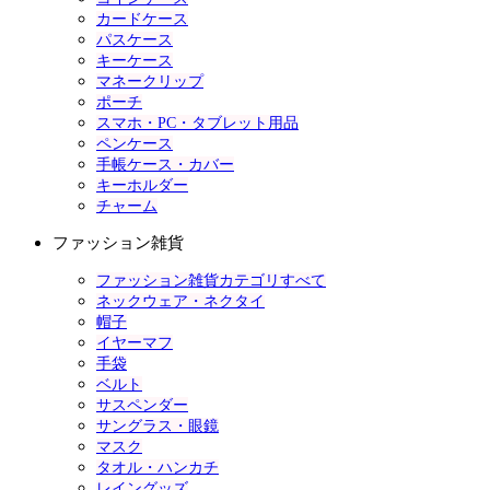
カードケース
パスケース
キーケース
マネークリップ
ポーチ
スマホ・PC・タブレット用品
ペンケース
手帳ケース・カバー
キーホルダー
チャーム
ファッション雑貨
ファッション雑貨カテゴリすべて
ネックウェア・ネクタイ
帽子
イヤーマフ
手袋
ベルト
サスペンダー
サングラス・眼鏡
マスク
タオル・ハンカチ
レイングッズ