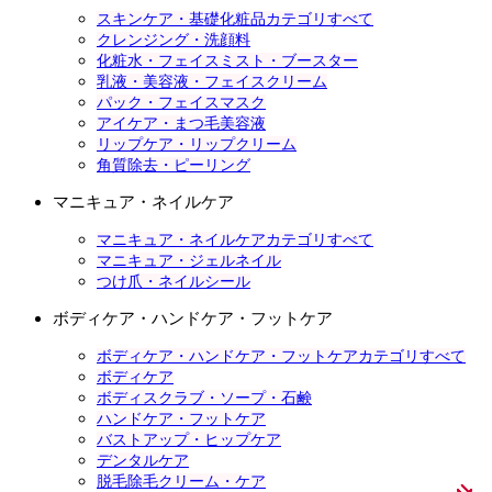
スキンケア・基礎化粧品カテゴリすべて
クレンジング・洗顔料
化粧水・フェイスミスト・ブースター
乳液・美容液・フェイスクリーム
パック・フェイスマスク
アイケア・まつ毛美容液
リップケア・リップクリーム
角質除去・ピーリング
マニキュア・ネイルケア
マニキュア・ネイルケアカテゴリすべて
マニキュア・ジェルネイル
つけ爪・ネイルシール
ボディケア・ハンドケア・フットケア
ボディケア・ハンドケア・フットケアカテゴリすべて
ボディケア
ボディスクラブ・ソープ・石鹸
ハンドケア・フットケア
バストアップ・ヒップケア
デンタルケア
脱毛除毛クリーム・ケア