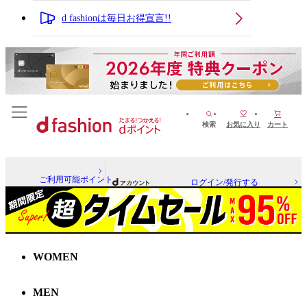
d fashionは毎日お得宣言!!
検索
お気に入り
カート
ご利用可能ポイント
ログイン/発行する
WOMEN
MEN